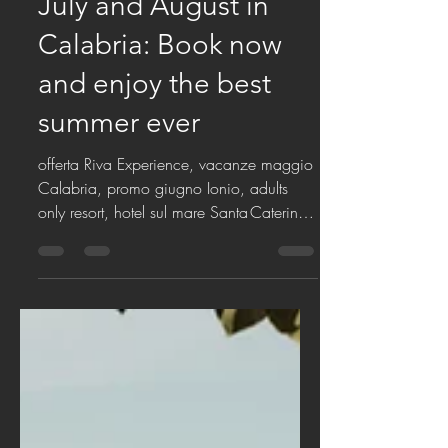
info4448523
Jul 25, 2025
2 min read
July and August in
Calabria: Book now
and enjoy the best
summer ever
offerta Riva Experience, vacanze maggio
Calabria, promo giugno Ionio, adults
only resort, hotel sul mare Santa Caterina
dello Ionio, estate 2025 un'esperienza
ancora unica