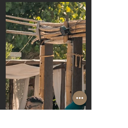
Riva del Sol,
September is the
most beautiful month!
At Riva del Sol Beach Resort is the answer
This is the perfect month to enjoy a
holiday full of sun, sea and relaxation,
taking...