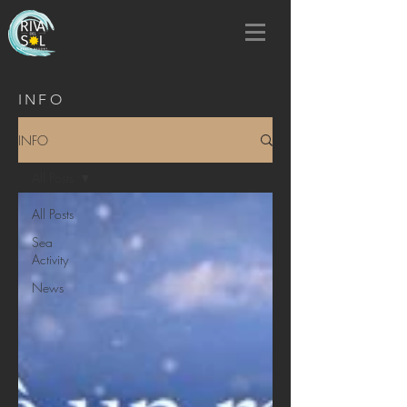
INFO
INFO
All Posts
All Posts
Sea
Activity
News