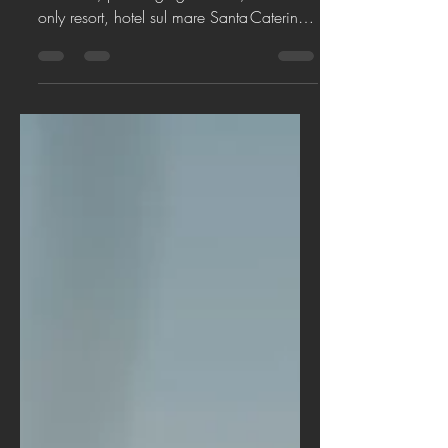
RivaExperience:
Experience Summer
Before Everyone Else
offerta Riva Experience, vacanze maggio
Calabria, promo giugno Ionio, adults
only resort, hotel sul mare Santa Caterina
dello Ionio, estate 2025 un'esperienza
ancora unica