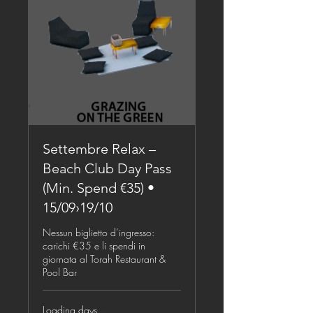
Settembre Relax –
Beach Club Day Pass
(Min. Spend €35) •
15/09›19/10
Nessun biglietto d’ingresso:
carichi €35 e li spendi in
giornata al Torah Restaurant &
Pool Bar
Loading days...