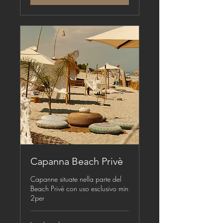
Capanna Beach Privè
Capanne situate nella parte del
Beach Privè con uso esclusivo min
2per