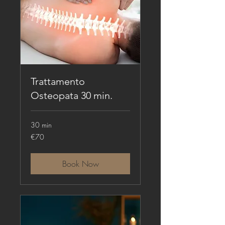
Trattamento
Osteopata 30 min.
30 min
70
€70
euros
Book Now