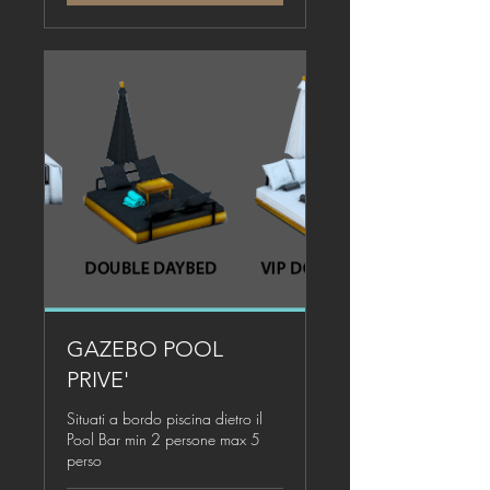
GAZEBO POOL
PRIVE'
Situati a bordo piscina dietro il
Pool Bar min 2 persone max 5
perso