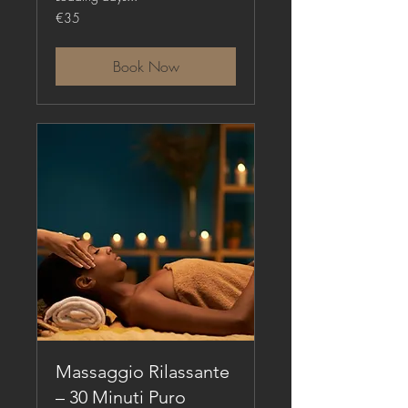
35
€35
euros
Book Now
Massaggio Rilassante
– 30 Minuti Puro