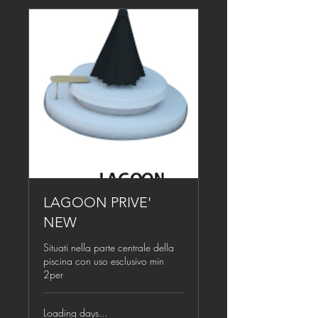
LAGOON PRIVE'
NEW
Situati nella parte centrale della
piscina con uso esclusivo min
2per
Loading days...