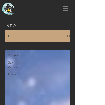
INFO
INFO
All Posts
All Posts
Sea
Activity
News