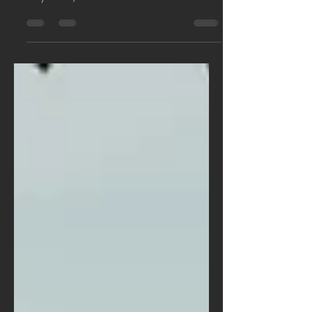
offerta Riva Experience, vacanze maggio
Calabria, promo giugno Ionio, adults
only resort, hotel sul mare Santa Caterina
dello Ionio, estate 2025 un'esperienza
ancora unica