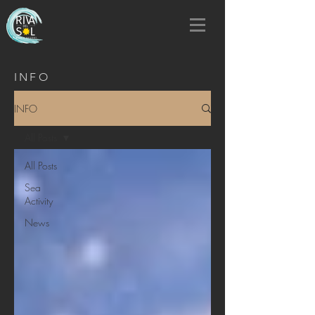
INFO
INFO
All Posts
All Posts
Sea
Activity
News