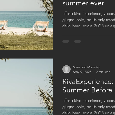
summer ever
offerta Riva Experience, vac
giugno Ionio, adults only resor
dello Ionio, estate 2025 un'e
Sales and Marketing
May 9, 2025
2 min read
RivaExperience:
Summer Before 
offerta Riva Experience, vac
giugno Ionio, adults only resor
dello Ionio, estate 2025 un'e