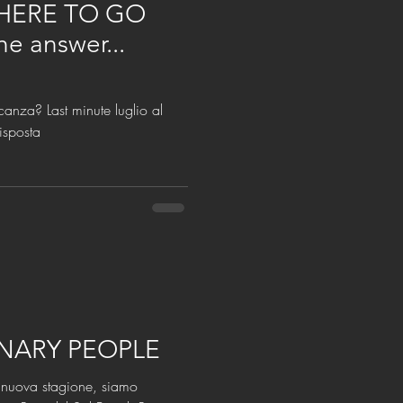
HERE TO GO
e answer...
te luglio al
risposta
NARY PEOPLE