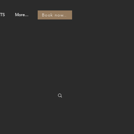
TS
More...
Book now..