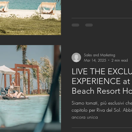
Sales and Marketing
Mar 14, 2025
2 min read
LIVE THE EXCL
EXPERIENCE at R
Beach Resort Ho
Calabria 2025
Siamo tornati, più esclusivi c
capitolo per Riva del Sol. Ab
ancora unica