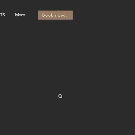
TS
More...
Book now..