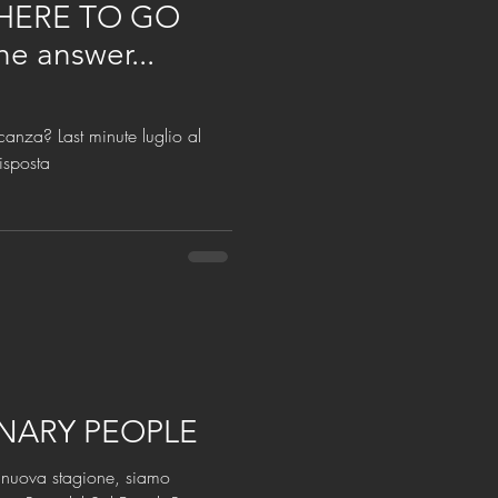
HERE TO GO
e answer...
te luglio al
risposta
NARY PEOPLE