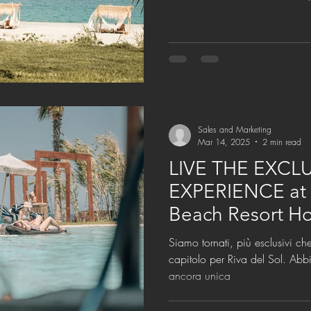
Sales and Marketing
Mar 14, 2025
2 min read
LIVE THE EXCL
EXPERIENCE at R
Beach Resort Ho
Calabria 2025
Siamo tornati, più esclusivi c
capitolo per Riva del Sol. Ab
ancora unica