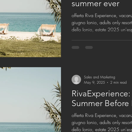
summer ever
offerta Riva Experience, vac
giugno Ionio, adults only resor
dello Ionio, estate 2025 un'e
Sales and Marketing
May 9, 2025
2 min read
RivaExperience:
Summer Before 
offerta Riva Experience, vac
giugno Ionio, adults only resor
dello Ionio, estate 2025 un'e