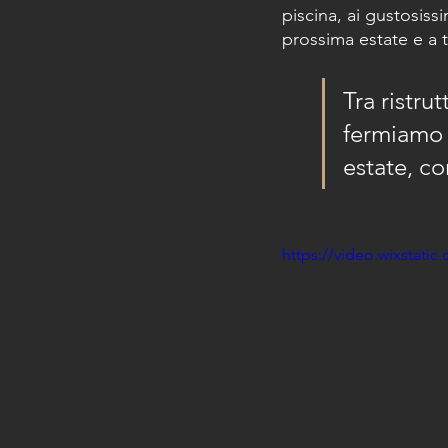
piscina, ai gustosissi
prossima estate e a tu
Tra ristru
fermiamo m
estate, co
https://video.wixstat