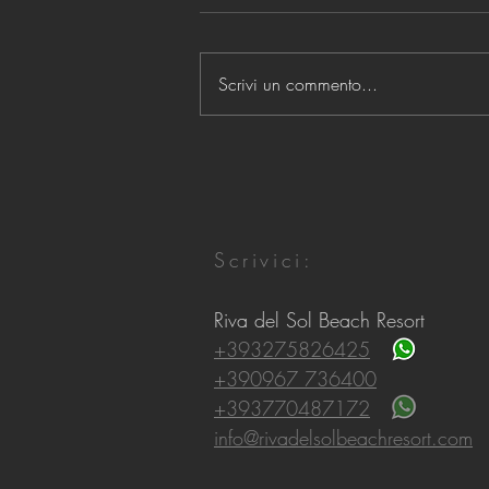
Scrivi un commento...
21 MOTIVI PER VENIRE
Scrivici:
Riva del Sol Beach Resort
+393275826425
+390967 736400
+393770487172
info@rivadelsolbeachresort.com