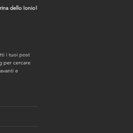
ina dello Ionio!
utti i tuoi post 
g per cercare 
avanti e 