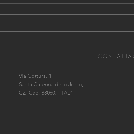
Come un resort per soli adulti
potrebbe sorprenderti
CONTATTA
Via Cottura, 1
Santa Caterina dello Jonio,
CZ
Cap: 88060. ITALY