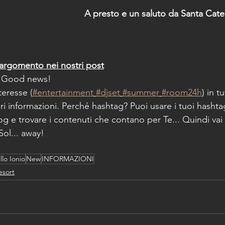
A presto e un saluto da Santa Cater
argomento nei nostri post
 Good news!
nteresse (
#entertainment
#djset
#summer
#room24h
) in t
i informazioni. Perché hashtag? Puoi usare i tuoi hashta
log e trovare i contenuti che contano per Te... Quindi vai 
 Sol... away!
llo Ionio
New
INFORMAZIONI
esort