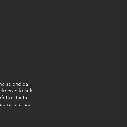
na splendida 
lmente lo stile 
fetto. Tanta 
correre le tue 