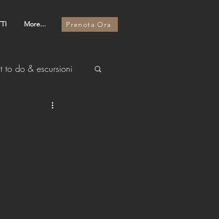
TI
More...
Prenota Ora
 to do & escursioni