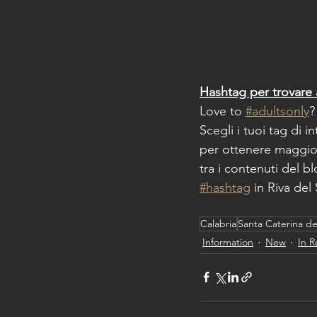
Hashtag per trovare 
Love to 
#adultsonly
?
Scegli i tuoi tag di i
per ottenere maggior
tra i contenuti del b
#hashtag
 in Riva del
Calabria
Santa Caterina de
Information
New
In R