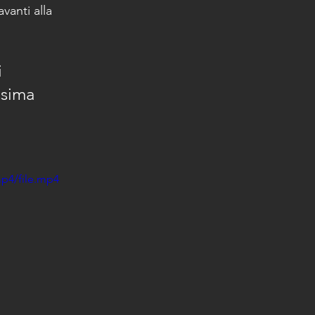
vanti alla 
 
ssima 
p4/file.mp4