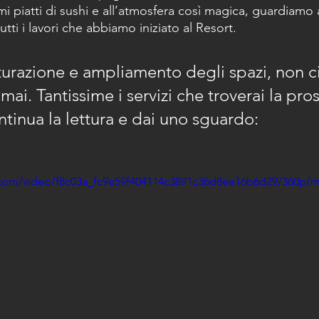
mi piatti di sushi e all’atmosfera così magica, guardiamo a
tti i lavori che abbiamo iniziato al Resort.
tturazione e ampliamento degli spazi, non ci
ai. Tantissime i servizi che troverai la pro
ntinua la lettura e dai uno sguardo:
ic.com/video/f8c03a_fc9e59f404114c3891c36d8ee16b6d29/360p/m