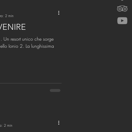
ra: 2 min
 VENIRE
orge
 2. La lunghissima
ra: 2 min