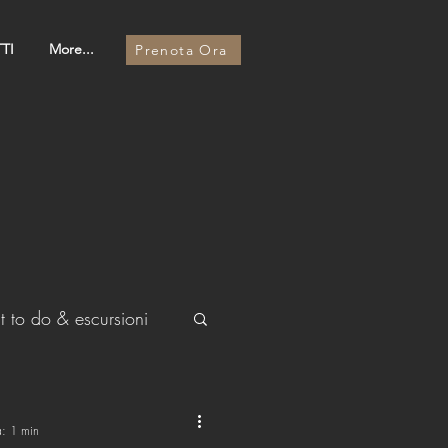
TI
More...
Prenota Ora
 to do & escursioni
a: 1 min