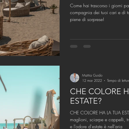
Come hai trascorso i giorni pa
compagnia dei tuoi cari e di t
piene di sorprese!
Mattia Guido
12 mar 2022
Tempo di lettu
CHE COLORE H
ESTATE?
CHE COLORE HA LA TUA ESTA
maglioni, sciarpe e cappelli, t
e l’odore d'estate è nell’aria