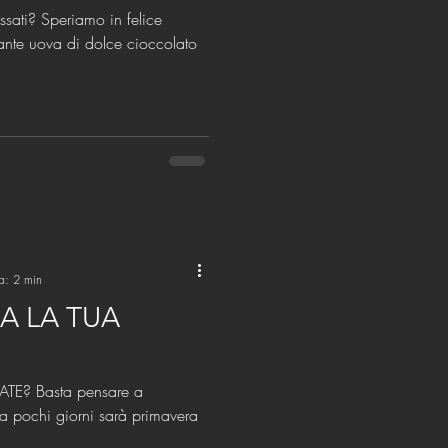
ssati? Speriamo in felice
ante uova di dolce cioccolato
ra: 2 min
A LA TUA
TE? Basta pensare a
ra pochi giorni sarà primavera