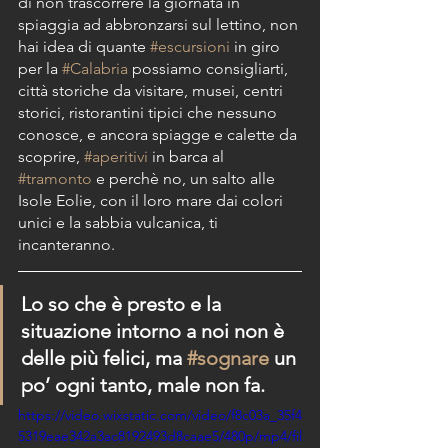
di non trascorrere la giornata in 
spiaggia ad abbronzarsi sul lettino, non 
hai idea di quante 
#escursioni
 in giro 
per la 
#Calabria
 possiamo consigliarti, 
città storiche da visitare, musei, centri 
storici, ristorantini tipici che nessuno 
conosce, e ancora spiagge e calette da 
scoprire, 
#aperitivi
 in barca al 
#tramonto
 e perchè no, un salto alle 
Isole Eolie, con il loro mare dai colori 
unici e la sabbia vulcanica, ti 
incanteranno. 
Lo so che è presto e la 
situazione intorno a noi non è 
delle più felici, ma 
#sognare
 un 
po’ ogni tanto, male non fa. 
https://video.wixstatic.com/video/f8c03a_35f4
5319eae342a3ac8192493d8caae5/480p/mp4/fil