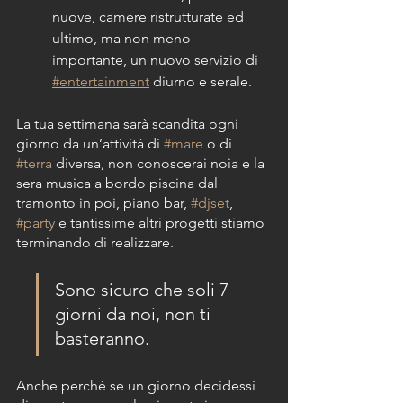
nuove, camere ristrutturate ed 
ultimo, ma non meno 
importante, un nuovo servizio di 
#entertainment
 diurno e serale. 
La tua settimana sarà scandita ogni 
giorno da un’attività di 
#mare
 o di 
#terra
 diversa, non conoscerai noia e la 
sera musica a bordo piscina dal 
tramonto in poi, piano bar, 
#djset
, 
#party
 e tantissime altri progetti stiamo 
terminando di realizzare.
Sono sicuro che soli 7 
giorni da noi, non ti 
basteranno. 
Anche perchè se un giorno decidessi 