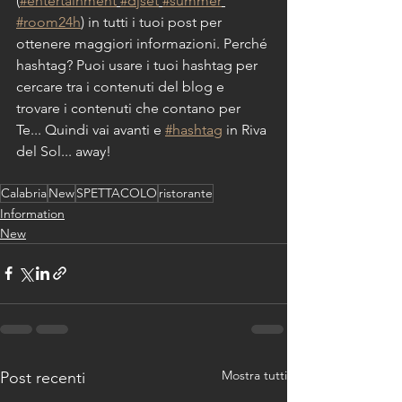
(
#entertainment
#djset
#summer
#room24h
) in tutti i tuoi post per 
ottenere maggiori informazioni. Perché 
hashtag? Puoi usare i tuoi hashtag per 
cercare tra i contenuti del blog e 
trovare i contenuti che contano per 
Te... Quindi vai avanti e 
#hashtag
 in Riva 
del Sol... away!
Calabria
New
SPETTACOLO
ristorante
Information
New
Mostra tutti
Post recenti