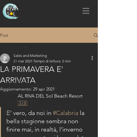
Post
All Posts
Sales and Marketing
All Posts
21 mar 2021
Tempo di lettura: 2 min
LA PRIMAVERA E'
FAQ
ARRIVATA
Information
Aggiornamento:
29 apr 2021
Attività Mare
AL RIVA DEL Sol Beach Resort 
Restaurant & Bar
🇬🇧
E' vero, da noi in 
#Calabria
 la 
New
bella stagione sembra non 
What to do & escursioni
finire mai, in realtà, l’inverno 
In Resort