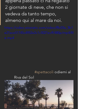
appena passato ci ha regalato 
Entertainment
2 giornate di neve, che non si 
vedeva da tanto tempo, 
almeno qui al mare da noi.
https://video.wixstatic.com/video/f8c03a_3b1
e21ace51745c4952e2c1c5021ecff/480p/mp4/fil
e.mp4
#spettacoli
 odierni al 
Riva del Sol