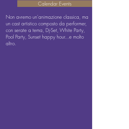
Calendar Events
Non avremo un'animazione classica, ma
un cast artistico composto da performer,
con serate a tema, Dj-Set, White Party,
Pool Party, Sunset happy hour...e molto
altro.