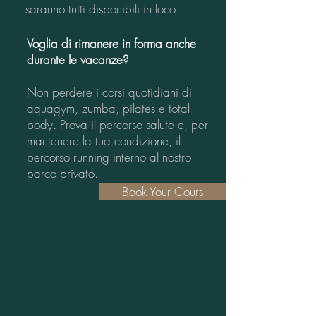
saranno tutti disponibili in loco
Voglia di rimanere in forma anche
durante le vacanze?
Non perdere i corsi quotidiani di
aquagym, zumba, pilates e total
body. Prova il percorso salute e, per
mantenere la tua condizione, il
percorso running interno al nostro
parco privato.
Book Your Cours