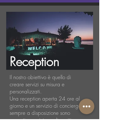
Reception
Il nostro obiettivo è quello di
creare servizi su misura e
personalizzati.
Una reception aperta 24 ore al
giorno e un servizio di concierge
sempre a disposizione sono
pensati per aiutare gli ospiti,
offrendo una vasta gamma di servizi
[trasferimenti aeroportuali, noleggio