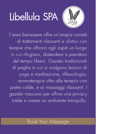
Libellula SPA
L'area benessere offre un'ampia varietà
di trattamenti rilassanti e olistici con
terapie che offrono agli ospiti un luogo
in cui rifugiarsi, distendersi e prendersi
del tempo libero. Gazebi tradizionali
di paglia in cui si svolgono lezioni di
yoga e meditazione, riflessologia,
aromaterapia oltre alla terapia con
pietre calde, e ai massaggi rilassanti. I
gazebi nascono per offrire una privacy
totale e creare un ambiente tranquillo.
Book Your Massage