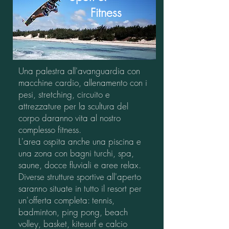
Fitness
Una palestra all'avanguardia con
macchine cardio, allenamento con i
pesi, stretching, circuito e
attrezzature per la scultura del
corpo daranno vita al nostro
complesso fitness.
L'area ospita anche una piscina e
una zona con bagni turchi, spa,
saune, docce fluviali e aree relax.
Diverse strutture sportive all'aperto
saranno situate in tutto il resort per
un'offerta completa: tennis,
badminton, ping pong, beach
volley, basket, kitesurf e calcio