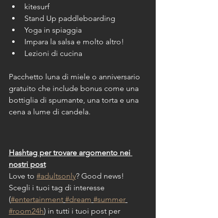
kitesurf
Stand Up paddleboarding
Yoga in spiaggia
Impara la salsa e molto altro!
Lezioni di cucina
Pacchetto luna di miele o anniversario 
gratuito che include bonus come una 
bottiglia di spumante, una torta e una 
cena a lume di candela.
Hashtag per trovare argomento nei 
nostri post
Love to 
#adultsonly
? Good news!
Scegli i tuoi tag di interesse 
(
#entertainment
#dream
#summer
#room24h
) in tutti i tuoi post per 