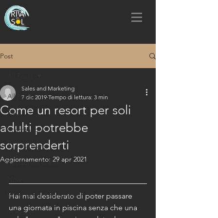
Post
All Posts
Sales and Marketing
All Posts
7 dic 2019
Tempo di lettura: 3 min
Come un resort per soli
FAQ
adulti potrebbe
Information
sorprenderti
Attività Mare
Aggiornamento:
29 apr 2021
Restaurant & Bar
New
What to do & escursioni
Hai mai desiderato di poter passare 
una giornata in piscina senza che una 
In Resort