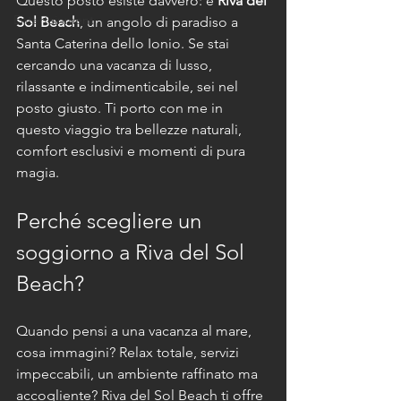
Questo posto esiste davvero: è 
Riva del 
Entertainment
Sol Beach
, un angolo di paradiso a 
Santa Caterina dello Ionio. Se stai 
cercando una vacanza di lusso, 
rilassante e indimenticabile, sei nel 
posto giusto. Ti porto con me in 
questo viaggio tra bellezze naturali, 
comfort esclusivi e momenti di pura 
magia.
Perché scegliere un 
soggiorno a Riva del Sol 
Beach?
Quando pensi a una vacanza al mare, 
cosa immagini? Relax totale, servizi 
impeccabili, un ambiente raffinato ma 
accogliente? Riva del Sol Beach ti offre 