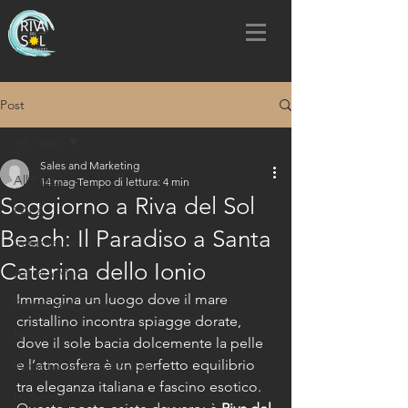
Post
All Posts
Sales and Marketing
All Posts
14 mag
Tempo di lettura: 4 min
Soggiorno a Riva del Sol
FAQ
Beach: Il Paradiso a Santa
Information
Caterina dello Ionio
Attività Mare
Immagina un luogo dove il mare 
Restaurant & Bar
cristallino incontra spiagge dorate, 
New
dove il sole bacia dolcemente la pelle 
e l’atmosfera è un perfetto equilibrio 
What to do & escursioni
tra eleganza italiana e fascino esotico. 
In Resort