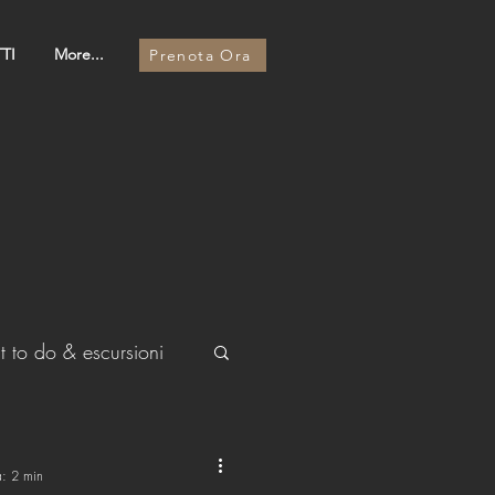
TI
More...
Prenota Ora
 to do & escursioni
a: 2 min