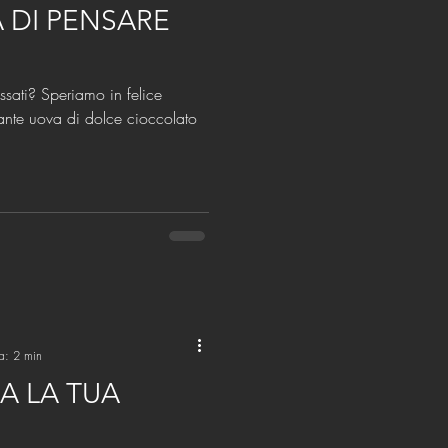
 DI PENSARE
ssati? Speriamo in felice
ante uova di dolce cioccolato
ra: 2 min
A LA TUA