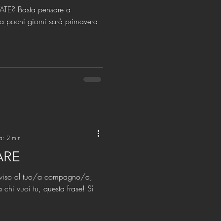
TE? Basta pensare a
ra pochi giorni sarà primavera
ra: 2 min
ARE
diviso al tuo/a compagno/a,
i vuoi tu, questa frase! Sì