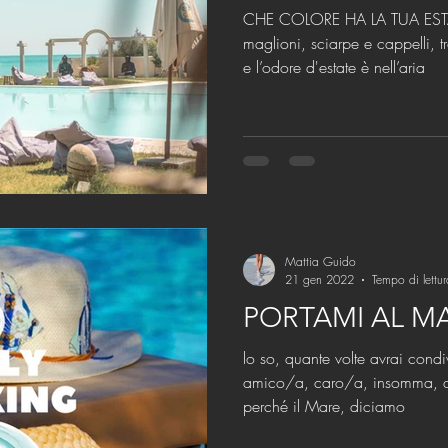
CHE COLORE HA LA TUA ESTA
maglioni, sciarpe e cappelli, t
e l’odore d'estate è nell’aria
Mattia Guido
21 gen 2022
Tempo di lettu
PORTAMI AL M
lo so, quante volte avrai con
amico/a, caro/a, insomma, a ch
perché il Mare, diciamo