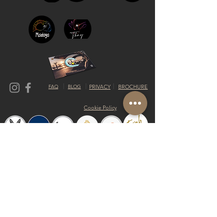
FAQ
BLOG
PRIVACY
BROCHURE
Cookie Policy
© 2019 by Shalom Proudly created with
Riva del Sol
Do Not Sell My Personal Information