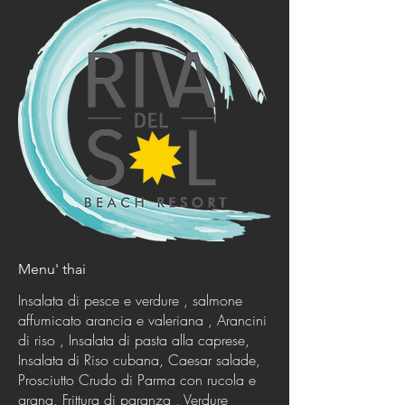
Menu' thai
Insalata di pesce e verdure , salmone
affumicato arancia e valeriana , Arancini
di riso , Insalata di pasta alla caprese,
Insalata di Riso cubana, Caesar salade,
Prosciutto Crudo di Parma con rucola e
grana, Frittura di paranza , Verdure