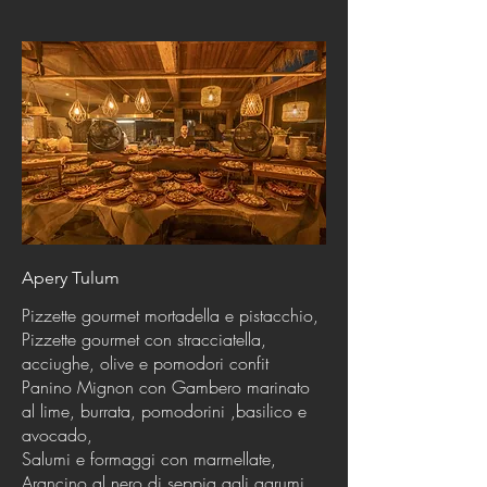
Apery Tulum
Pizzette gourmet mortadella e pistacchio,
Pizzette gourmet con stracciatella,
acciughe, olive e pomodori confit
Panino Mignon con Gambero marinato
al lime, burrata, pomodorini ,basilico e
avocado,
Salumi e formaggi con marmellate,
Arancino al nero di seppia agli agrumi,