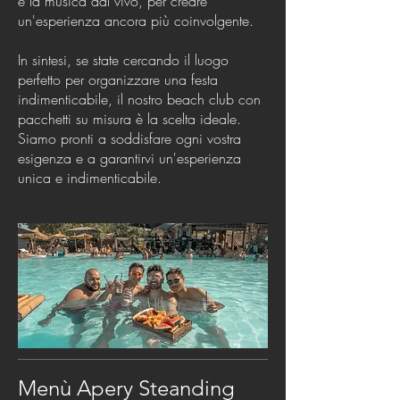
e la musica dal vivo, per creare
un'esperienza ancora più coinvolgente.
In sintesi, se state cercando il luogo
perfetto per organizzare una festa
indimenticabile, il nostro beach club con
pacchetti su misura è la scelta ideale.
Siamo pronti a soddisfare ogni vostra
esigenza e a garantirvi un'esperienza
unica e indimenticabile.
Menù Apery Steanding