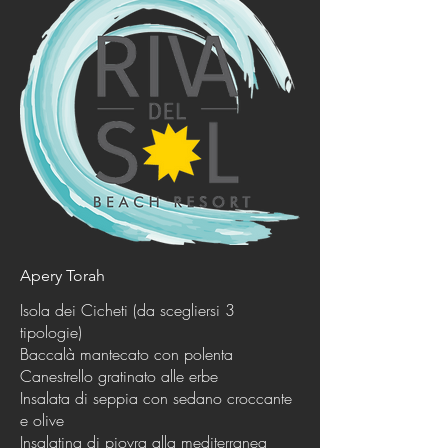
Apery Torah
Isola dei Cicheti (da scegliersi 3
tipologie)
Baccalà mantecato con polenta
Canestrello gratinato alle erbe
Insalata di seppia con sedano croccante
e olive
Insalatina di piovra alla mediterranea