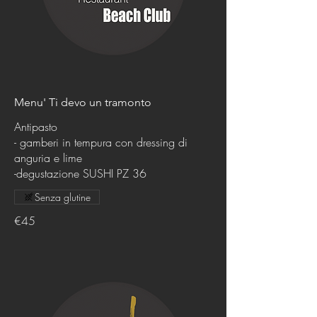
Menu' Ti devo un tramonto
Antipasto
- gamberi in tempura con dressing di
anguria e lime
Senza glutine
€45