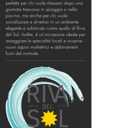
perfetta per chi vuole rilassarsi dopo una
giornata trascorsa in spiaggia o nella
piscina, ma anche per chi vuole
socializzare e divertirsi in un ambiente
elegante e sofisticato come quello di Riva
del Sol. Inoltre, è un'occasione ideale per
assaggiare le specialità locali e scoprire
nuovi sapori multietnici e abbinamenti
fuori dal normale.