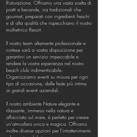
Ristorazione. Offriamo una vasta scelta di
piatti e bevande, sia tradizionali che
gourmet, preparati con ingredienti freschi
e di alta qualità che rispecchiano il nostro
multietnico Resort.
Il nostro team altamente professionale e
cortese sarà a vostra disposizione per
garantirvi un servizio impeccabile e
rendere la vostra esperienza nel nostro
beach club indimenticabile.
Organizziamo eventi su misura per ogni
tipo di occasione, dalle feste più intime
ai grandi eventi aziendali.
Il nostro ambiente Nature elegante e
rilassante, immerso nella natura e
affacciato sul mare, è perfetto per creare
un'atmosfera unica e magica. Offriamo
inoltre diverse opzioni per l'intrattenimento