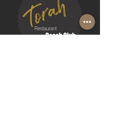
Menu' Mille e una notte
- Tartare di pescado del giorno con Riso
venere al lime e insalata di peruviana, e
guacamole di avocado
-Carpaccio di manzo con maionese di
nocciole ,chips di polenta, polvere di
olive nere, germogli di piselli ,e crema di
patate barbecue