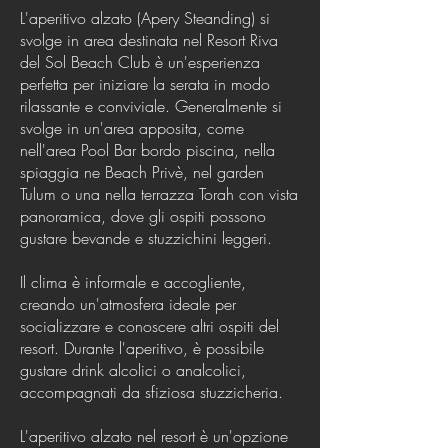
L'aperitivo alzato (Apery Steanding) si
svolge in area destinata nel Resort Riva
del Sol Beach Club è un'esperienza
perfetta per iniziare la serata in modo
rilassante e conviviale. Generalmente si
svolge in un'area apposita, come
nell'area Pool Bar bordo piscina, nella
spiaggia ne Beach Privè, nel garden
Tulum o una nella terrazza Torah con vista
panoramica, dove gli ospiti possono
gustare bevande e stuzzichini leggeri.
Il clima è informale e accogliente,
creando un'atmosfera ideale per
socializzare e conoscere altri ospiti del
resort. Durante l'aperitivo, è possibile
gustare drink alcolici o analcolici,
accompagnati da sfiziosa stuzzicheria.
L'aperitivo alzato nel resort è un'opzione