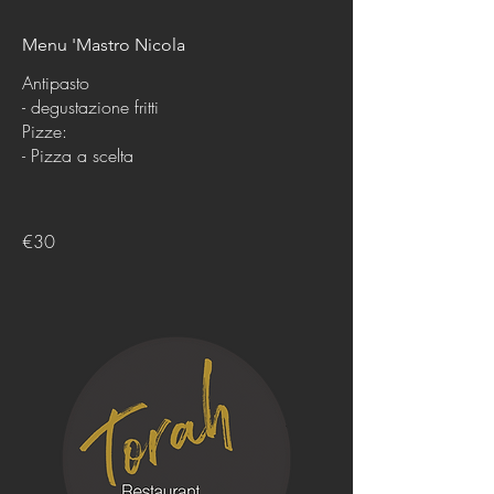
Menu 'Mastro Nicola
Antipasto
- degustazione fritti
Pizze:
- Pizza a scelta
€30