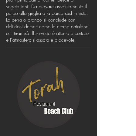
vegetariani. Da provare assolutamente il
polpo alla griglia e la barca sushi misto.
La cena o pranzo si conclude con
deliziosi dessert come la crema catalana
o il tiramisù. Il servizio è attento e cortese
e l'atmosfera rilassata e piacevole.