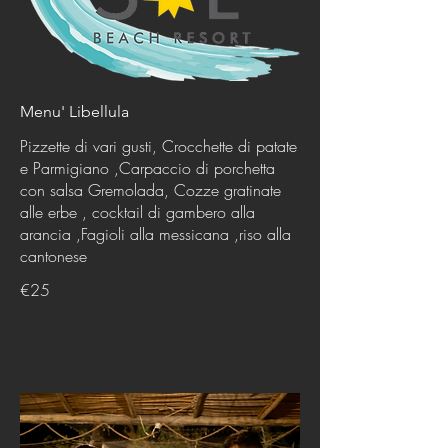
Menu' Libellula
Pizzette di vari gusti, Crocchette di patate
e Parmigiano ,Carpaccio di porchetta
con salsa Gremolada, Cozze gratinate
alle erbe , cocktail di gambero alla
arancia ,Fagioli alla messicana ,riso alla
cantonese
€25