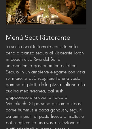
Menù Seat Ristorante
La scelta Seat Ristornate consiste nella
cena o pranzo seduto al Ristorante Torah
in beach club Riva del Sol è
un'esperienza gastronomica eclettica.
Seduto in un ambiente elegante con vista
sul mare, si può scegliere tra una vasta
gamma di piatti, dalla pizza italiana alla
cucina mediterranea, dal sushi
giapponese alla cucina tipica di
Marrakech. Si possono gustare antipasti
come hummus e baba ganoush, seguiti
da primi piatti di pasta fresca o risotto, e
poi scegliere tra una vasta selezione di
piatti principali di carne, pesce o