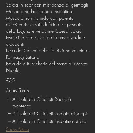
Sarda in saor con misticanza di germogli
Moscardino bollito con insalatina
Moscardino in umido con polenta
â€œScartosetoâ€ di fritto con pescato
della laguna e verdurine Caesar salad
Insalatina di couscous al curry e verdure
croccanti
Isola dei Salumi della Tradizione Veneta e
Formaggi Latteria
Isola delle Rusticherie del Forno di Mastro
Nicola
€35
Apery Torah
All'isola dei Chicheti Baccalà
mantecat
All'isola dei Chicheti Insalata di seppi
All'isola dei Chicheti Insalatina di pio
Show More