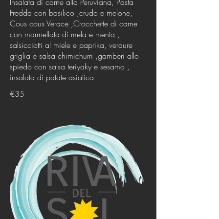
Insalata di carne alla Peruviana, Pasta
Fredda con basilico ,crudo e melone,
Cous cous Verace ,Crocchette di carne
con marmellata di mela e menta ,
salsicciotti al miele e paprika, verdure
griglia e salsa chimichurri ,gamberi allo
spiedo con salsa teriyaky e sesamo ,
insalata di patate asiatica
€35