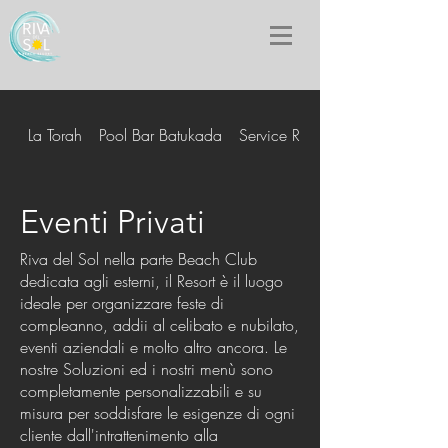
La Torah
Pool Bar Batukada
Service Room
Eventi Privati
Riva del Sol nella parte Beach Club
dedicata agli esterni, il Resort è il luogo
ideale per organizzare feste di
compleanno, addii al celibato e nubilato,
eventi aziendali e molto altro ancora. Le
nostre Soluzioni ed i nostri menù sono
completamente personalizzabili e su
misura per soddisfare le esigenze di ogni
cliente dall'intrattenimento alla