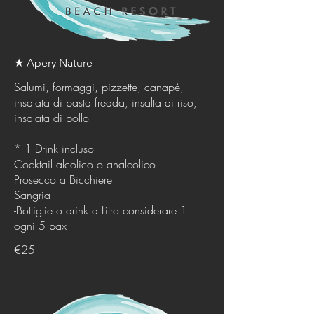
★ Apery Nature
Salumi, formaggi, pizzette, canapè,
insalata di pasta fredda, insalta di riso,
insalata di pollo
* 1 Drink incluso
Cocktail alcolico o analcolico
Prosecco a Bicchiere
Sangria
-Bottiglie o drink a Litro considerare 1
ogni 5 pax
€25