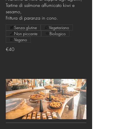
Tartine di salmone affumicato kiwi e
sesamo,
Frittura di paranza in cono.
Senza glutine
Vegetariano
Non piccante
Biologico
Vegano
€40