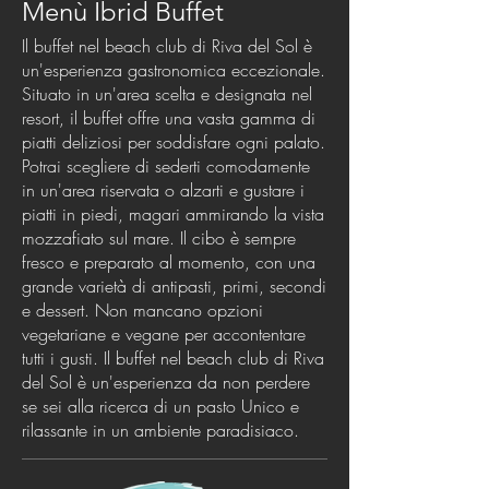
Menù Ibrid Buffet
Il buffet nel beach club di Riva del Sol è
un'esperienza gastronomica eccezionale.
Situato in un'area scelta e designata nel
resort, il buffet offre una vasta gamma di
piatti deliziosi per soddisfare ogni palato.
Potrai scegliere di sederti comodamente
in un'area riservata o alzarti e gustare i
piatti in piedi, magari ammirando la vista
mozzafiato sul mare. Il cibo è sempre
fresco e preparato al momento, con una
grande varietà di antipasti, primi, secondi
e dessert. Non mancano opzioni
vegetariane e vegane per accontentare
tutti i gusti. Il buffet nel beach club di Riva
del Sol è un'esperienza da non perdere
se sei alla ricerca di un pasto Unico e
rilassante in un ambiente paradisiaco.