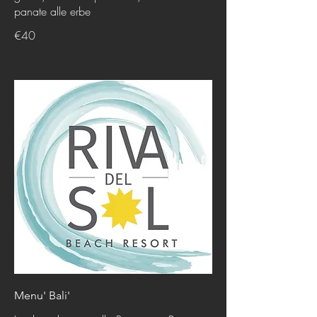
€40
Menu' Bali'