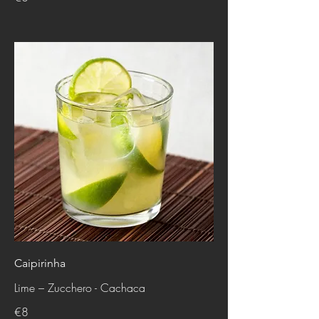
Caipirinha
Lime – Zucchero - Cachaca
€8