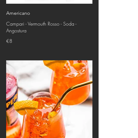
Americano
Campari - Vermouth Rosso - Soda -
Angostura
€8