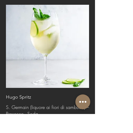
Hugo Spritz
S. Germain (liquore ai fiori di sambuco) –
Prosecco - Soda
€10