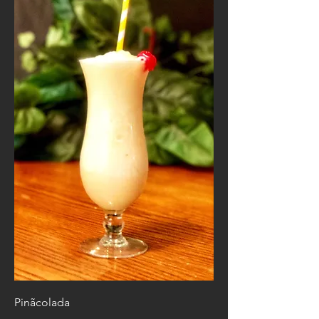
Pinãcolada