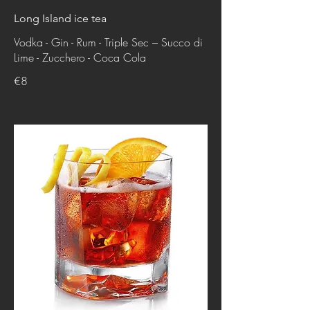
Long Island ice tea
Vodka - Gin - Rum - Triple Sec – Succo di
Lime - Zucchero - Coca Cola
€8