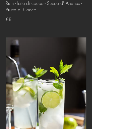
Rum - latte di cocco - Succo d' Ananas -
Purea di Cocco
€8