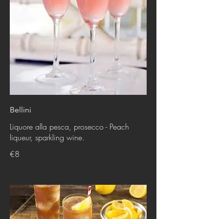
Bellini
Liquore alla pesca, prosecco - Peach
liqueur, sparkling wine.
€8