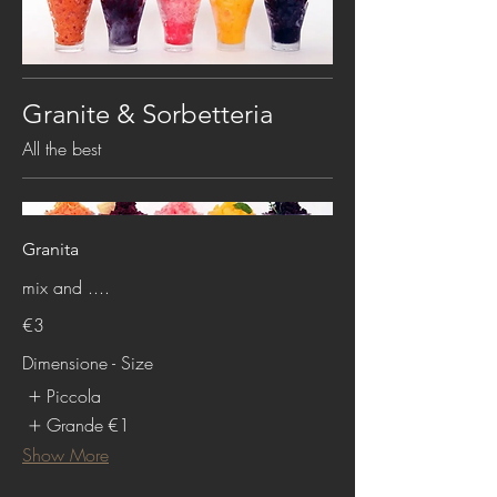
Granite & Sorbetteria
All the best
Granita
mix and ....
€3
Dimensione - Size
Piccola
Grande
€1
Show More