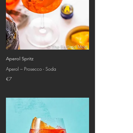
Aperol Spritz
Aperol – Prosecco - Soda
€7