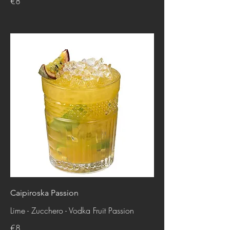
€8
Caipiroska Passion
Lime - Zucchero - Vodka Fruit Passion
€8