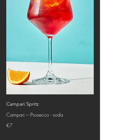
Campari Spritz
Campari – Prosecco - soda
€7