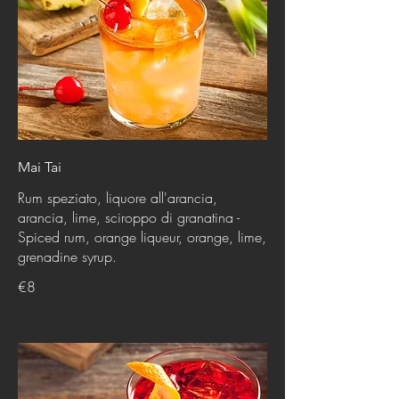
Mai Tai
Rum speziato, liquore all'arancia,
arancia, lime, sciroppo di granatina -
Spiced rum, orange liqueur, orange, lime,
grenadine syrup.
€8