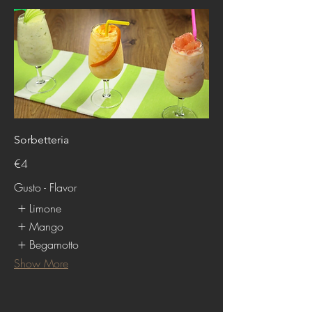
Sorbetteria
€4
Gusto - Flavor
Limone
Mango
Begamotto
Show More