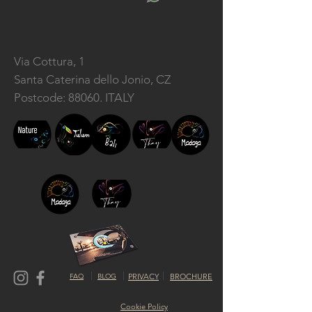
Via Cottura, 1
Santa Caterina dello Jonio, CZ
Postcode: 88060. ITALY
FAQ
BLOG
PRIVACY
BROCHURE
Cookie Policy