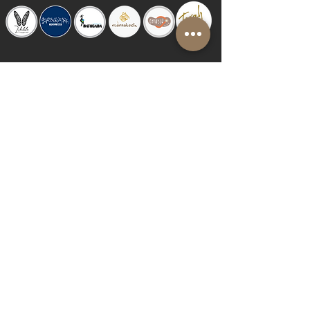
© 2019 by Shalom Proudly created with
Riva del Sol
Do Not Sell My Personal Information