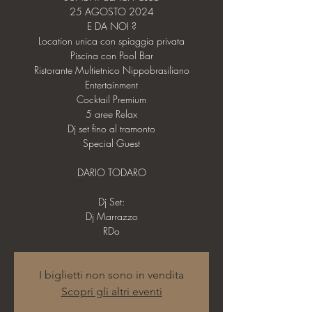
25 AGOSTO 2024
E DA NOI ?
Location unica con spiaggia privata
Piscina con Pool Bar
Ristorante Multietnico Nippobrasiliano
Entertainment
Cocktail Premium
5 aree Relax
Dj set fino al tramonto
Special Guest
DARIO TODARO
Dj Set:
Dj Marrazzo
I biglietti non sono in vendita
Scopri gli altri eventi