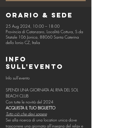
Orario & Sede
25 Aug 2024, 10:00 – 18:00
Provincia di Catanzaro, Località Cottura, S.da
Statale 106 Jonica, 88060 Santa Caterina
dello Ionio CZ, Italia
Info
sull'evento
SPENDI UNA GIORNATA AL RIVA DEL SOL 
BEACH CLUB
Con tutte le novità del 2024
ACQUISTA IL TUO BIGLIETTO
Tutto ciò che devi sapere
Sei alla ricerca di una location unica dove 
trascorrere una giornata all'insegna del relax e 