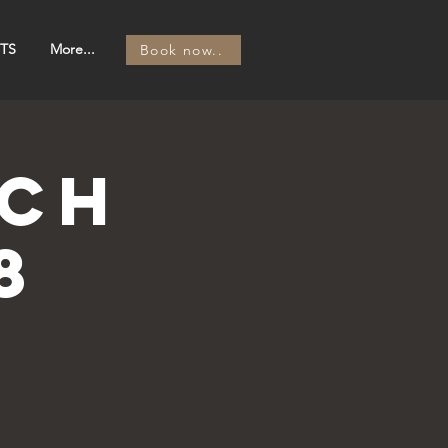
TS
More...
Book now..
ACH
8