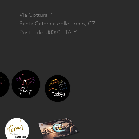
Via Cottura, 1
Santa Caterina dello Jonio, CZ
Postcode: 88060. ITALY