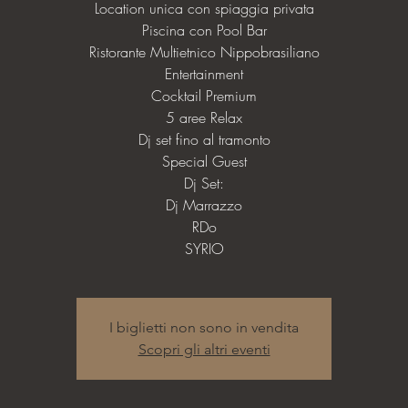
Location unica con spiaggia privata
Piscina con Pool Bar
Ristorante Multietnico Nippobrasiliano
Entertainment
Cocktail Premium
5 aree Relax
Dj set fino al tramonto
Special Guest
Dj Set:
Dj Marrazzo
RDo
SYRIO
I biglietti non sono in vendita
Scopri gli altri eventi