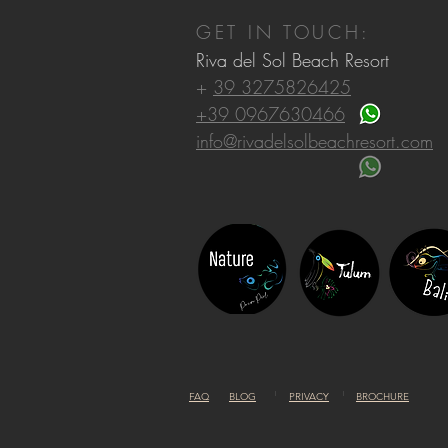
GET IN TOUCH:
Riva del Sol Beach Resort
+
39 3275826425
+39 0967630466
info@rivadelsolbeachresort.com
FAQ
BLOG
PRIVACY
BROCHURE