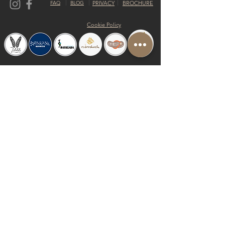
FAQ
BLOG
PRIVACY
BROCHURE
Cookie Policy
© 2019 by Shalom Proudly created with
Riva del Sol
Do Not Sell My Personal Information