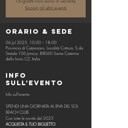
I biglietti non sono in vendita
Scopri gli altri eventi
Orario & Sede
06 Jul 2025, 10:00 – 18:00
Provincia di Catanzaro, Località Cottura, S.da
Statale 106 Jonica, 88060 Santa Caterina
dello Ionio CZ, Italia
Info
sull'evento
SPENDI UNA GIORNATA AL RIVA DEL SOL 
BEACH CLUB
Con tutte le novità del 2025
ACQUISTA IL TUO BIGLIETTO