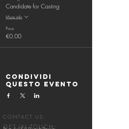
Candidate for Casting
More info
Price
€0.00
Condividi
questo evento
CONTACT US:
GET IN TOUCH: