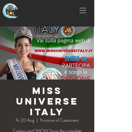
MISS
UNIVERSE
ITALY
Fri 20 Aug
  |  
Province of Catanzaro
Casting and SHOW Soon the complete