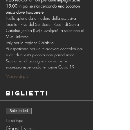
15:00 in poi se stai cercando una Location 
unica dove trascorrere
Nella splendida atmosfera della esclusiva 
location Riva del Sol Beach Resort di Santa 
Caterina Jonica (Cz) si svolgerà la selezione di 
Miss Universe
Italy per la regione Calabria.
Vi aspettiamo per un relax-event coccolati dai 
suoni di questa piccola oasi paradisiaca.
Siamo lieti di accogliervi ovviamente in 
sicurezza rispettando le norme Covid-19
Mostra di più
Biglietti
Sale ended
Ticket type
Guest Event