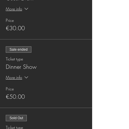
More info
Price
€30.00
Sale ended
Ticket type
Dinner Show
More info
Price
€50.00
Sold Out
Ticket type