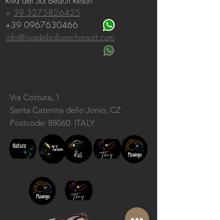
Riva del Sol Beach Resort
+
39 3275826425
+39 0967630466
info@rivadelsolbeachresort.com
Via Cottura, 1
Santa Caterina dello Jonio, CZ
Postcode: 88060. ITALY