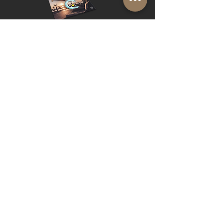
FAQ
BLOG
PRIVACY
BROCHURE
Cookie Policy
© 2019 by Shalom Proudly created with
Riva del Sol
Do Not Sell My Personal Information