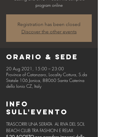
program online
Registration has been closed
Discover the other events
Orario & Sede
20 Aug 2021, 15:00 – 23:00
Province of Catanzaro, Locality Cottura, S.da
Statale 106 Jonica, 88060 Santa Caterina
dello Ionio CZ, Italy
Info
sull'evento
TRASCORRI UNA SERATA  AL RIVA DEL SOL 
BEACH CLUB TRA FASHION E RELAX
Il 20 AGOSTO non prendere impegni dalle 