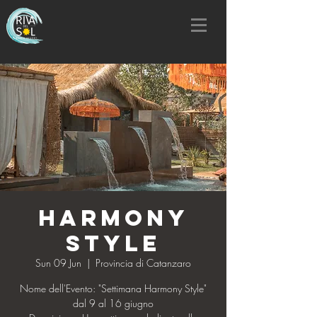
Harmony
Style
Sun 09 Jun
  |  
Provincia di Catanzaro
Nome dell'Evento: "Settimana Harmony Style"
dal 9 al 16 giugno