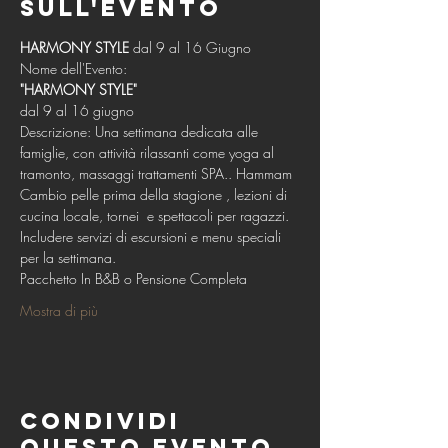
sull'evento
HARMONY STYLE
 dal 9 al 16 Giugno
Nome dell'Evento:
"HARMONY STYLE"
dal 9 al 16 giugno
Descrizione: Una settimana dedicata alle 
famiglie, con attività rilassanti come yoga al 
tramonto, massaggi trattamenti SPA.. Hammam 
Cambio pelle prima della stagione , lezioni di 
cucina locale, tornei  e spettacoli per ragazzi. 
Includere servizi di escursioni e menu speciali 
per la settimana.
Pacchetto In B&B o Pensione Completa
Mostra di più
Condividi
questo evento