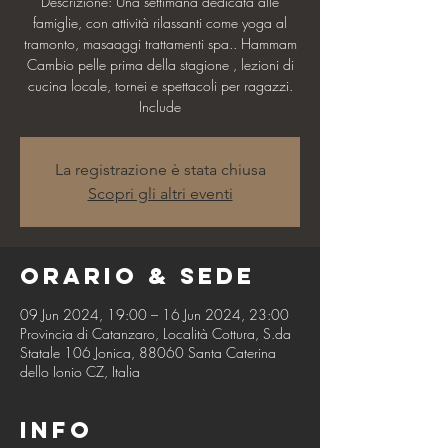
Descrizione: Una settimana dedicata alle
famiglie, con attività rilassanti come yoga al
tramonto, masaaggi trattamenti spa.. Hammam
Cambio pelle prima della stagione , lezioni di
cucina locale, tornei e spettacoli per ragazzi.
Include
La registrazione è stata chiusa
Scopri gli altri eventi
Orario & Sede
09 Jun 2024, 19:00 – 16 Jun 2024, 23:00
Provincia di Catanzaro, Località Cottura, S.da
Statale 106 Jonica, 88060 Santa Caterina
dello Ionio CZ, Italia
Info