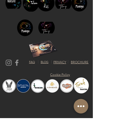
FAQ
BLOG
PRIVACY
BROCHURE
Cookie Policy
© 2019 by Shalom Proudly created with
Riva del Sol