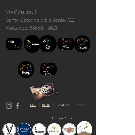
Via Cottura, 1
Santa Caterina dello Jonio, CZ
Postcode: 88060. ITALY
FAQ
BLOG
PRIVACY
BROCHURE
Cookie Policy