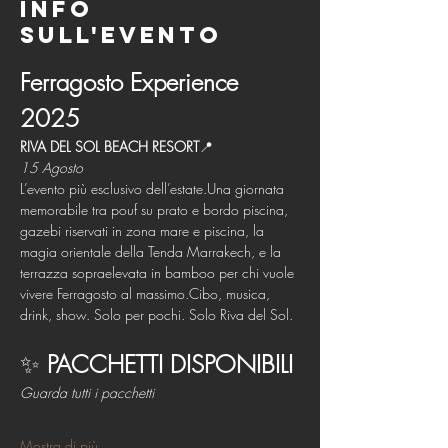
Info
sull'evento
Ferragosto Experience 
2025
RIVA DEL SOL BEACH RESORT
📍 
15 Agosto 
L’evento più esclusivo dell’estate.Una giornata 
memorabile tra pouf su prato e bordo piscina, 
gazebi riservati in zona mare e piscina, la 
magia orientale della Tenda Marrakech, e la 
terrazza sopraelevata in bamboo per chi vuole 
vivere Ferragosto al massimo.Cibo, musica, 
drink, show. Solo per pochi. Solo Riva del Sol.
✨ 
PACCHETTI DISPONIBILI
Guarda tutti i pacchetti 
Mostra di più