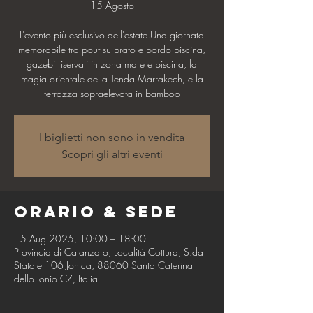
15 Agosto
L’evento più esclusivo dell’estate.Una giornata
memorabile tra pouf su prato e bordo piscina,
gazebi riservati in zona mare e piscina, la
magia orientale della Tenda Marrakech, e la
terrazza sopraelevata in bamboo
I biglietti non sono in vendita
Scopri gli altri eventi
Orario & Sede
15 Aug 2025, 10:00 – 18:00
Provincia di Catanzaro, Località Cottura, S.da
Statale 106 Jonica, 88060 Santa Caterina
dello Ionio CZ, Italia