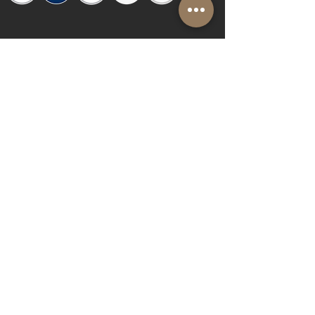
© 2019 by Shalom Proudly created with
Riva del Sol
Do Not Sell My Personal Information