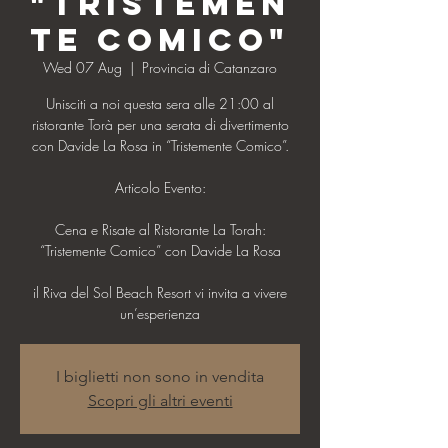
"Tristemen
te Comico"
Wed 07 Aug
  |  
Provincia di Catanzaro
Unisciti a noi questa sera alle 21:00 al
ristorante Torà per una serata di divertimento
con Davide La Rosa in “Tristemente Comico”.
Articolo Evento:
Cena e Risate al Ristorante La Torah:
“Tristemente Comico” con Davide La Rosa
il Riva del Sol Beach Resort vi invita a vivere
un’esperienza
I biglietti non sono in vendita
Scopri gli altri eventi