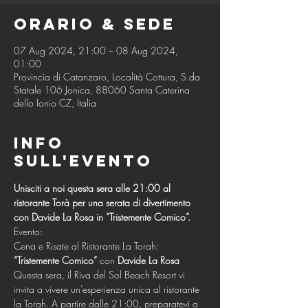
Orario & Sede
07 Aug 2024, 21:00 – 08 Aug 2024,
01:00
Provincia di Catanzaro, Località Cottura, S.da
Statale 106 Jonica, 88060 Santa Caterina
dello Ionio CZ, Italia
Info
sull'evento
Unisciti a noi questa sera alle 21:00 al 
ristorante Torà per una serata di divertimento 
con Davide La Rosa in “Tristemente Comico”.
Evento:
Cena e Risate al Ristorante La Torah:
“Tristemente Comico” 
con 
Davide La Rosa
Questa sera, il Riva del Sol Beach Resort vi 
invita a vivere un’esperienza unica al ristorante 
la Torah. A partire dalle 21:00, preparatevi a 