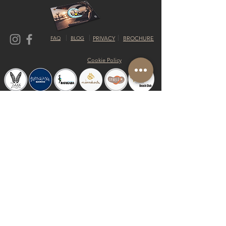
FAQ
BLOG
PRIVACY
BROCHURE
Cookie Policy
© 2019 by Shalom Proudly created with
Riva del Sol
Do Not Sell My Personal Information