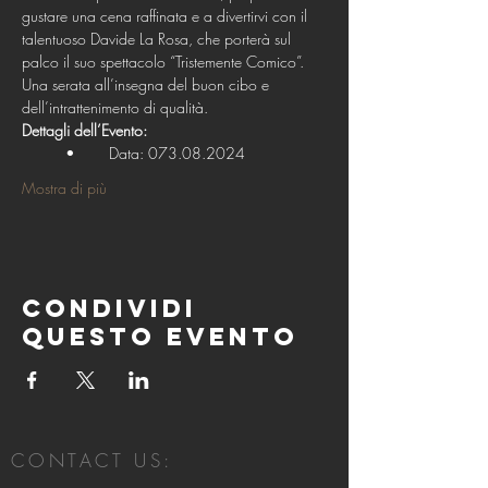
gustare una cena raffinata e a divertirvi con il 
talentuoso Davide La Rosa, che porterà sul 
palco il suo spettacolo “Tristemente Comico”. 
Una serata all’insegna del buon cibo e 
dell’intrattenimento di qualità.
Dettagli dell’Evento:
	•	Data: 073.08.2024
Mostra di più
Condividi
questo evento
CONTACT US: