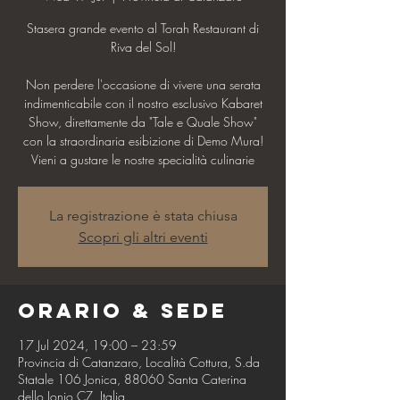
Stasera grande evento al Torah Restaurant di
Riva del Sol!
Non perdere l'occasione di vivere una serata
indimenticabile con il nostro esclusivo Kabaret
Show, direttamente da "Tale e Quale Show"
con la straordinaria esibizione di Demo Mura!
Vieni a gustare le nostre specialità culinarie
La registrazione è stata chiusa
Scopri gli altri eventi
Orario & Sede
17 Jul 2024, 19:00 – 23:59
Provincia di Catanzaro, Località Cottura, S.da
Statale 106 Jonica, 88060 Santa Caterina
dello Ionio CZ, Italia