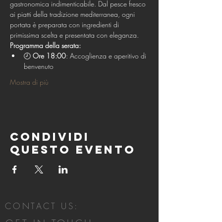
gastronomica indimenticabile. Dal pesce fresco 
ai piatti della tradizione mediterranea, ogni 
portata è preparata con ingredienti di 
primissima scelta e presentata con eleganza.
Programma della serata:
🕗 
Ore 18:00
: Accoglienza e aperitivo di 
benvenuto
Mostra di più
Condividi
questo evento
CONTACT US: