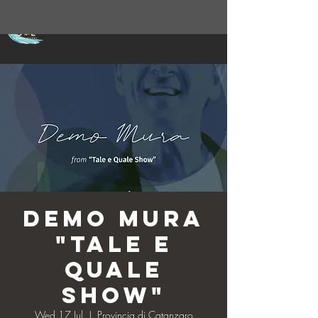
DEMO MURA
"Tale e
quale
Show"
Wed 17 Jul
  |  
Provincia di Catanzaro