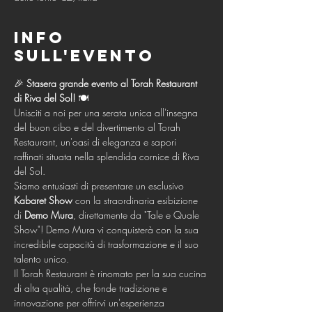
Info
sull'evento
🎉 
Stasera grande evento al Torah Restaurant 
di Riva del Sol!
 🍽️
Unisciti a noi per una serata unica all'insegna 
del buon cibo e del divertimento al Torah 
Restaurant, un'oasi di eleganza e sapori 
raffinati situata nella splendida cornice di Riva 
del Sol.
Siamo entusiasti di presentare un esclusivo 
Kabaret Show
 con la straordinaria esibizione 
di 
Demo Mura
, direttamente da "Tale e Quale 
Show"! Demo Mura vi conquisterà con la sua 
incredibile capacità di trasformazione e il suo 
talento unico.
Il Torah Restaurant è rinomato per la sua cucina 
di alta qualità, che fonde tradizione e 
innovazione per offrirvi un'esperienza 