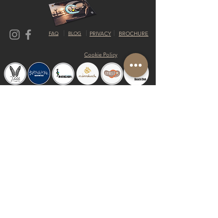
FAQ
BLOG
PRIVACY
BROCHURE
Cookie Policy
© 2019 by Shalom Proudly created with
Riva del Sol
Do Not Sell My Personal Information