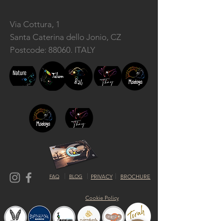
Via Cottura, 1
Santa Caterina dello Jonio, CZ
Postcode: 88060. ITALY
FAQ
BLOG
PRIVACY
BROCHURE
Cookie Policy