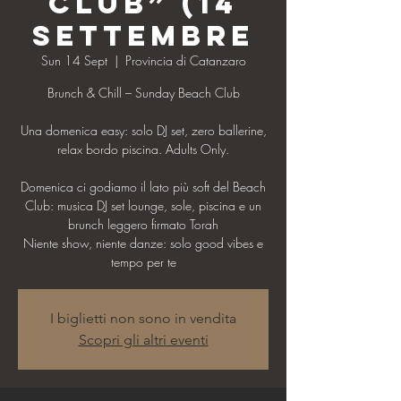
Club” (14
settembre
Sun 14 Sept
  |  
Provincia di Catanzaro
Brunch & Chill – Sunday Beach Club
Una domenica easy: solo DJ set, zero ballerine,
relax bordo piscina. Adults Only.
Domenica ci godiamo il lato più soft del Beach
Club: musica DJ set lounge, sole, piscina e un
brunch leggero firmato Torah
Niente show, niente danze: solo good vibes e
I biglietti non sono in vendita
Scopri gli altri eventi