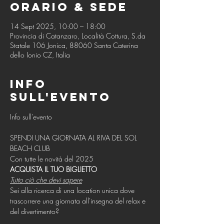
Orario & Sede
14 Sept 2025, 10:00 – 18:00
Provincia di Catanzaro, Località Cottura, S.da
Statale 106 Jonica, 88060 Santa Caterina
dello Ionio CZ, Italia
Info
sull'evento
SPENDI UNA GIORNATA AL RIVA DEL SOL 
BEACH CLUB
Con tutte le novità del 2025
ACQUISTA IL TUO BIGLIETTO
Tutto ciò che devi sapere
Sei alla ricerca di una location unica dove 
trascorrere una giornata all'insegna del relax e 
del divertimento? ​ 