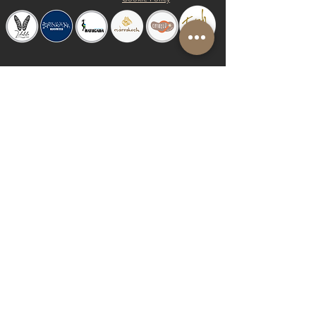
© 2019 by Shalom Proudly created with
Riva del Sol
Do Not Sell My Personal Information