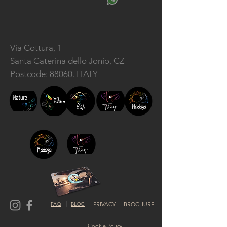
Via Cottura, 1
Santa Caterina dello Jonio, CZ
Postcode: 88060. ITALY
FAQ
BLOG
PRIVACY
BROCHURE
Cookie Policy