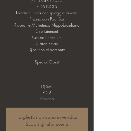
27 LUGLIO 2025
E DA NOI ?
Location unica con spiaggia privata
Piscina con Pool Bar
Ristorante Multietnico Nippobrasiliano
Entertainment
Cocktail Premium
5 aree Relax
Dj set fino al tramonto
Special Guest
Dj Set:
RD 2
I biglietti non sono in vendita
Scopri gli altri eventi