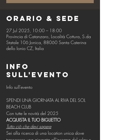
Orario & Sede
27 Jul 2025, 10:00 – 18:00
Provincia di Catanzaro, Località Cottura, S.da
Statale 106 Jonica, 88060 Santa Caterina
dello Ionio CZ, Italia
Info
sull'evento
SPENDI UNA GIORNATA AL RIVA DEL SOL 
BEACH CLUB
Con tutte le novità del 2025
ACQUISTA IL TUO BIGLIETTO
Tutto ciò che devi sapere
Sei alla ricerca di una location unica dove 
trascorrere una giornata all'insegna del relax e 