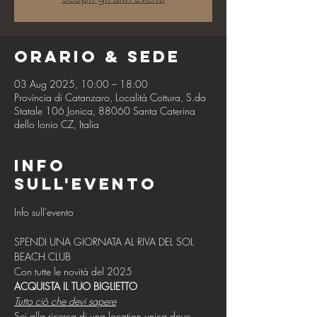
Orario & Sede
03 Aug 2025, 10:00 – 18:00
Provincia di Catanzaro, Località Cottura, S.da
Statale 106 Jonica, 88060 Santa Caterina
dello Ionio CZ, Italia
Info
sull'evento
SPENDI UNA GIORNATA AL RIVA DEL SOL 
BEACH CLUB
Con tutte le novità del 2025
ACQUISTA IL TUO BIGLIETTO
Tutto ciò che devi sapere
Sei alla ricerca di una location unica dove 