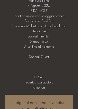
Frank Siciliano
3 Agosto 2025
E DA NOI ?
Location unica con spiaggia privata
Piscina con Pool Bar
Ristorante Multietnico Nippobrasiliano
Entertainment
Cocktail Premium
5 aree Relax
Dj set fino al tramonto
Special Guest
Dj Set:
Federica Caracciolo
I biglietti non sono in vendita
Scopri gli altri eventi