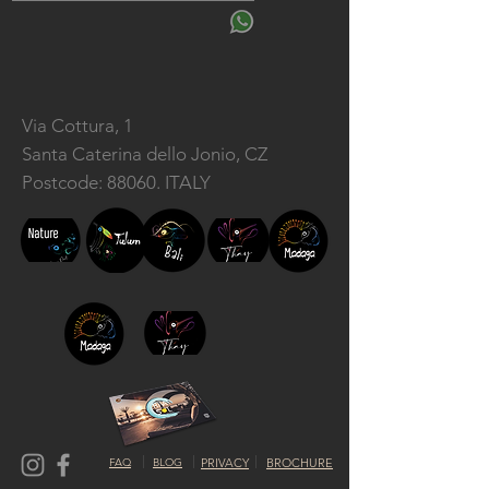
Via Cottura, 1
Santa Caterina dello Jonio, CZ
Postcode: 88060. ITALY
FAQ
BLOG
PRIVACY
BROCHURE