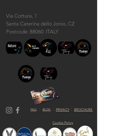
Via Cottura, 1
Santa Caterina dello Jonio, CZ
Postcode: 88060. ITALY
FAQ
BLOG
PRIVACY
BROCHURE
Cookie Policy