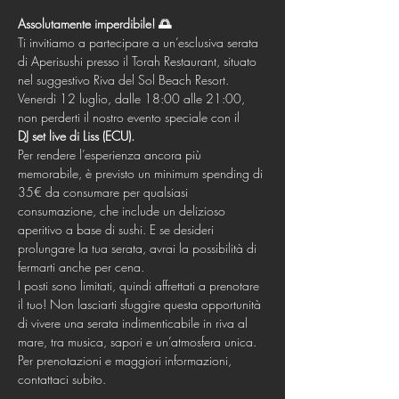
Assolutamente imperdibile! 🌅
Ti invitiamo a partecipare a un’esclusiva serata 
di Aperisushi presso il Torah Restaurant, situato 
nel suggestivo Riva del Sol Beach Resort. 
Venerdì 12 luglio, dalle 18:00 alle 21:00, 
non perderti il nostro evento speciale con il 
DJ set live di Liss (ECU).
Per rendere l’esperienza ancora più 
memorabile, è previsto un minimum spending di 
35€ da consumare per qualsiasi 
consumazione, che include un delizioso 
aperitivo a base di sushi. E se desideri 
prolungare la tua serata, avrai la possibilità di 
fermarti anche per cena.
I posti sono limitati, quindi affrettati a prenotare 
il tuo! Non lasciarti sfuggire questa opportunità 
di vivere una serata indimenticabile in riva al 
mare, tra musica, sapori e un’atmosfera unica.
Per prenotazioni e maggiori informazioni, 
contattaci subito.