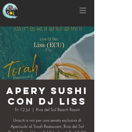
Apery Sushi
con Dj Liss
Fri 12 Jul
  |  
Riva del Sol Beach Resort
Unisciti a noi per una serata esclusiva di
Aperisushi al Torah Restaurant, Riva del Sol