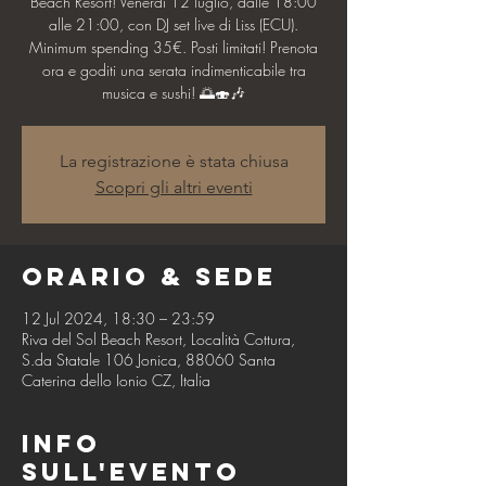
Beach Resort! Venerdì 12 luglio, dalle 18:00
alle 21:00, con DJ set live di Liss (ECU).
Minimum spending 35€. Posti limitati! Prenota
ora e goditi una serata indimenticabile tra
musica e sushi! 🌅🍣🎶
La registrazione è stata chiusa
Scopri gli altri eventi
Orario & Sede
12 Jul 2024, 18:30 – 23:59
Riva del Sol Beach Resort, Località Cottura,
S.da Statale 106 Jonica, 88060 Santa
Caterina dello Ionio CZ, Italia
Info
sull'evento