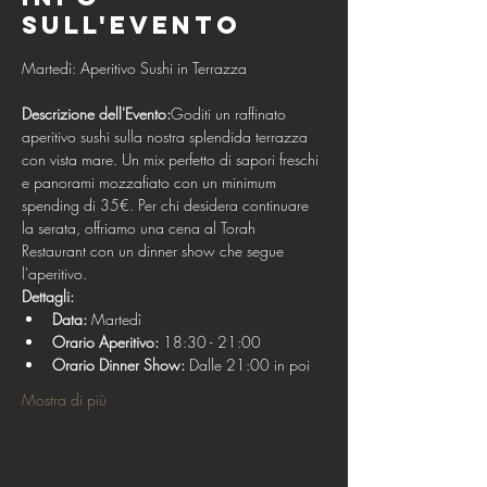
sull'evento
Descrizione dell'Evento:
Goditi un raffinato 
aperitivo sushi sulla nostra splendida terrazza 
con vista mare. Un mix perfetto di sapori freschi 
e panorami mozzafiato con un minimum 
spending di 35€. Per chi desidera continuare 
la serata, offriamo una cena al Torah 
Restaurant con un dinner show che segue 
l'aperitivo.
Dettagli:
Data:
 Martedì
Orario Aperitivo:
 18:30 - 21:00
Orario Dinner Show:
 Dalle 21:00 in poi
Mostra di più