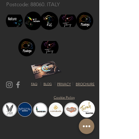
Postcode: 88060. ITALY
FAQ
BLOG
PRIVACY
BROCHURE
Cookie Policy