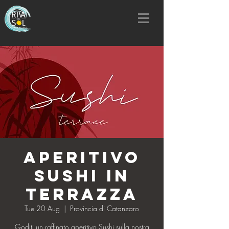
Aperitivo
Sushi in
Terrazza
Tue 20 Aug
  |  
Provincia di Catanzaro
Goditi un raffinato aperitivo Sushi sulla nostra