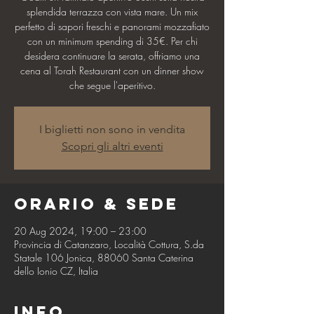
splendida terrazza con vista mare. Un mix
perfetto di sapori freschi e panorami mozzafiato
con un minimum spending di 35€. Per chi
desidera continuare la serata, offriamo una
cena al Torah Restaurant con un dinner show
che segue l'aperitivo.
I biglietti non sono in vendita
Scopri gli altri eventi
Orario & Sede
20 Aug 2024, 19:00 – 23:00
Provincia di Catanzaro, Località Cottura, S.da
Statale 106 Jonica, 88060 Santa Caterina
dello Ionio CZ, Italia
Info