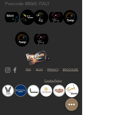
Postcode: 88060. ITALY
FAQ
BLOG
PRIVACY
BROCHURE
Cookie Policy