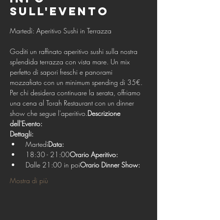
sull'evento
Goditi un raffinato aperitivo sushi sulla nostra 
splendida terrazza con vista mare. Un mix 
perfetto di sapori freschi e panorami 
mozzafiato con un minimum spending di 35€. 
Per chi desidera continuare la serata, offriamo 
una cena al Torah Restaurant con un dinner 
show che segue l'aperitivo.
Descrizione 
dell'Evento:
Dettagli:
 Martedì
Data:
 18:30 - 21:00
Orario Aperitivo:
 Dalle 21:00 in poi
Orario Dinner Show:
Mostra di più