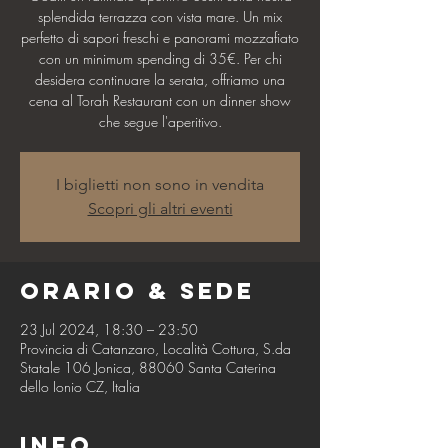
splendida terrazza con vista mare. Un mix
perfetto di sapori freschi e panorami mozzafiato
con un minimum spending di 35€. Per chi
desidera continuare la serata, offriamo una
cena al Torah Restaurant con un dinner show
che segue l'aperitivo.
I biglietti non sono in vendita
Scopri gli altri eventi
Orario & Sede
23 Jul 2024, 18:30 – 23:50
Provincia di Catanzaro, Località Cottura, S.da
Statale 106 Jonica, 88060 Santa Caterina
dello Ionio CZ, Italia
Info