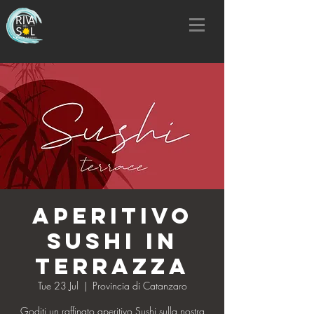
Aperitivo
Sushi in
Terrazza
Tue 23 Jul
  |  
Provincia di Catanzaro
Goditi un raffinato aperitivo Sushi sulla nostra