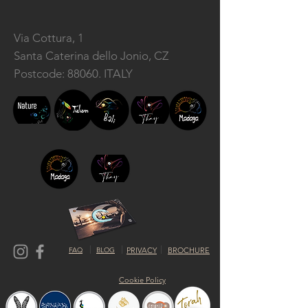
Via Cottura, 1
Santa Caterina dello Jonio, CZ
Postcode: 88060. ITALY
FAQ
BLOG
PRIVACY
BROCHURE
Cookie Policy