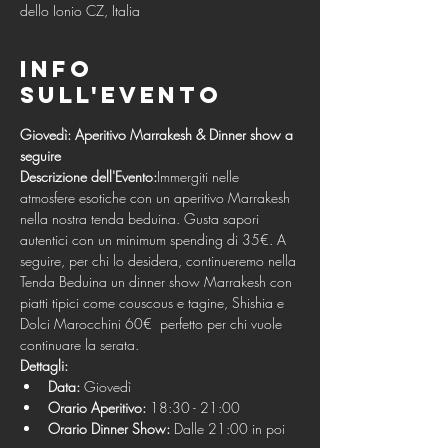
dello Ionio CZ, Italia
Info
sull'evento
Giovedì: Aperitivo Marrakesh & Dinner show a 
seguire
Descrizione dell'Evento:
Immergiti nelle 
atmosfere esotiche con un aperitivo Marrakesh 
nella nostra tenda beduina. Gusta sapori 
autentici con un minimum spending di 35€. A 
seguire, per chi lo desidera, continueremo nella 
Tenda Beduina un dinner show Marrakesh con 
piatti tipici come couscous e tagine, Shishia e 
Dolci Marocchini 60€  perfetto per chi vuole 
continuare la serata.
Dettagli:
Data:
 Giovedì
Orario Aperitivo:
 18:30 - 21:00
Orario Dinner Show:
 Dalle 21:00 in poi