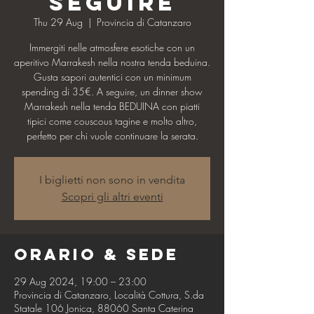
seguire
Thu 29 Aug
  |  
Provincia di Catanzaro
Immergiti nelle atmosfere esotiche con un
aperitivo Marrakesh nella nostra tenda beduina.
Gusta sapori autentici con un minimum
spending di 35€. A seguire, un dinner show
Marrakesh nella tenda BEDUINA con piatti
tipici come couscous tagine e molto altro,
perfetto per chi vuole continuare la serata.
I biglietti non sono in vendita
Scopri gli altri eventi
Orario & Sede
29 Aug 2024, 19:00 – 23:00
Provincia di Catanzaro, Località Cottura, S.da
Statale 106 Jonica, 88060 Santa Caterina