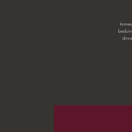
Immerg
beduin
dinn