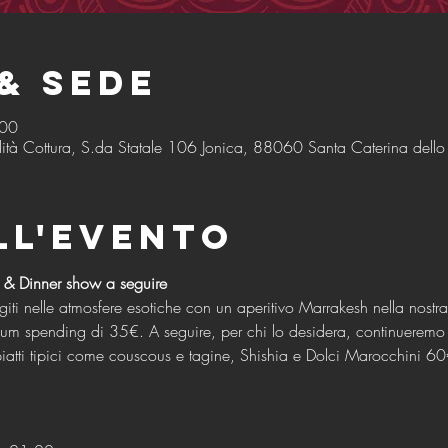
& Sede
:00
ità Cottura, S.da Statale 106 Jonica, 88060 Santa Caterina dello I
ll'evento
 & Dinner show a seguire
iti nelle atmosfere esotiche con un aperitivo Marrakesh nella nost
mum spending di 35€. A seguire, per chi lo desidera, continueremo
tti tipici come couscous e tagine, Shishia e Dolci Marocchini 60€ 