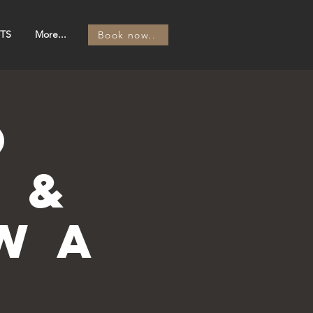
TS
More...
Book now..
o
 &
w a