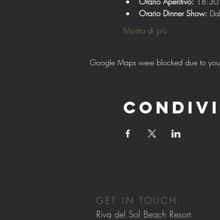
Orario Aperitivo:
 18:30 
Orario Dinner Show:
 Da
Mostra di più
Google Maps were blocked due to your A
Condivi
GET IN TOUCH:
Riva del Sol Beach Resort