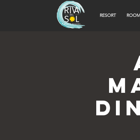
RESORT
ROOM
M
Di