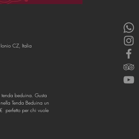
onio CZ, Italia
ra tenda beduina. Gusta 
 nella Tenda Beduina un 
 perfetto per chi vuole 