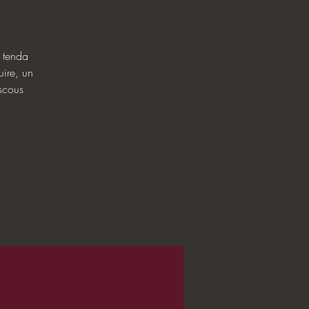
a tenda
ire, un
scous