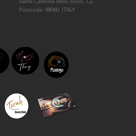
Santa Caterina dello Jonio, CZ
Postcode: 88060. ITALY