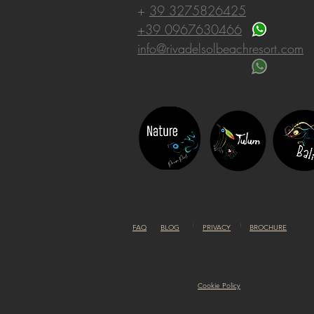
+
39 3275826425
+39 0967630466
info@rivadelsolbeachresort.com
FAQ
BLOG
PRIVACY
BROCHURE
Cookie Policy