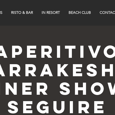
S
RISTO & BAR
IN RESORT
BEACH CLUB
CONTAC
Aperitiv
arrakesh
nner Sho
seguire