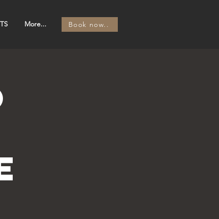
TS
More...
Book now..
o
e