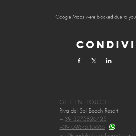
Google Maps were blocked due to your A
Condivi
GET IN TOUCH:
Riva del Sol Beach Resort
+
39 3275826425
+39 0967630466
info@rivadelsolbeachresort.com