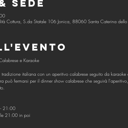
& Sede
:00
ità Cottura, S.da Statale 106 Jonica, 88060 Santa Caterina dello I
ll'evento
a tradizione italiana con un aperitivo calabrese seguito da karaok
 può fermarsi per il dinner show calabrese che seguirà l'aperitivo
to.
- 21:00
lle 21:00 in poi