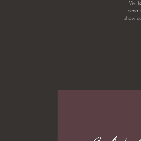
Vivi 
cena t
show cal