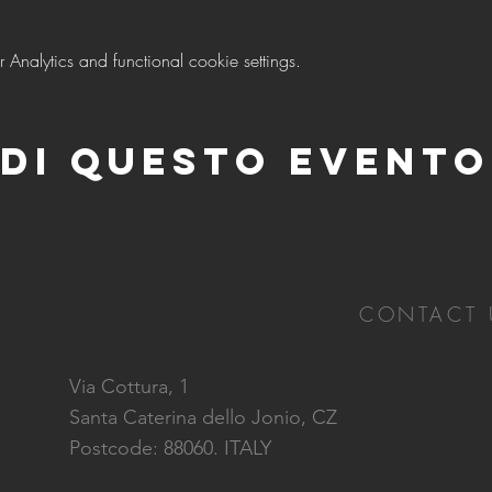
nalytics and functional cookie settings.
di questo evento
CONTACT 
Via Cottura, 1
Santa Caterina dello Jonio, CZ
Postcode: 88060. ITALY