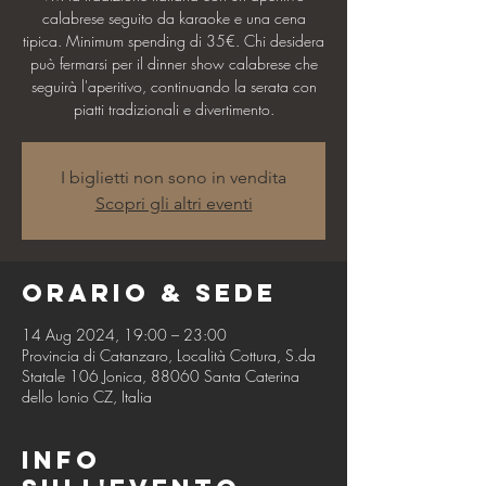
calabrese seguito da karaoke e una cena
tipica. Minimum spending di 35€. Chi desidera
può fermarsi per il dinner show calabrese che
seguirà l'aperitivo, continuando la serata con
piatti tradizionali e divertimento.
I biglietti non sono in vendita
Scopri gli altri eventi
Orario & Sede
14 Aug 2024, 19:00 – 23:00
Provincia di Catanzaro, Località Cottura, S.da
Statale 106 Jonica, 88060 Santa Caterina
dello Ionio CZ, Italia
Info