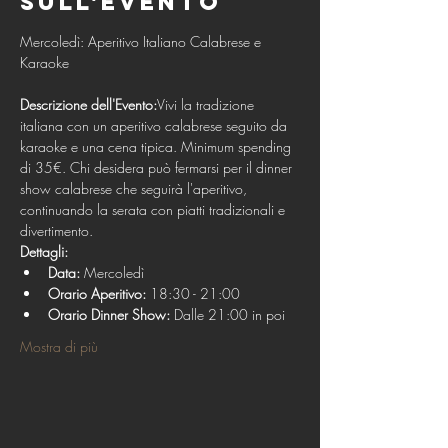
sull'evento
Mercoledì: Aperitivo Italiano Calabrese e 
Descrizione dell'Evento:
Vivi la tradizione 
italiana con un aperitivo calabrese seguito da 
karaoke e una cena tipica. Minimum spending 
di 35€. Chi desidera può fermarsi per il dinner 
show calabrese che seguirà l'aperitivo, 
continuando la serata con piatti tradizionali e 
divertimento.
Dettagli:
Data:
 Mercoledì
Orario Aperitivo:
 18:30 - 21:00
Orario Dinner Show:
 Dalle 21:00 in poi
Mostra di più