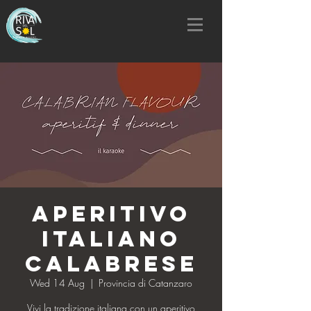
Aperitivo
Italiano
Calabrese
Wed 14 Aug
  |  
Provincia di Catanzaro
Vivi la tradizione italiana con un aperitivo