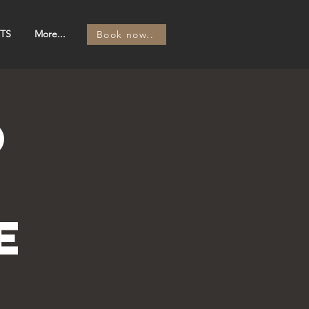
TS
More...
Book now..
o
e