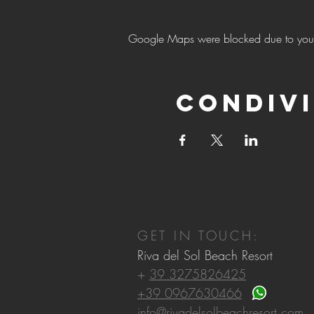
Google Maps were blocked due to your A
Condivi
GET IN TOUCH:
Riva del Sol Beach Resort
+
39 3275826425
+39 0967630466
info@rivadelsolbeachresort.com