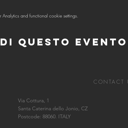
nalytics and functional cookie settings.
di questo evento
CONTACT 
Via Cottura, 1
Santa Caterina dello Jonio, CZ
Postcode: 88060. ITALY