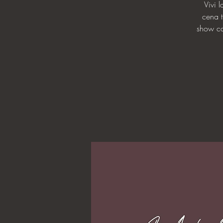
Vivi 
cena t
show cal