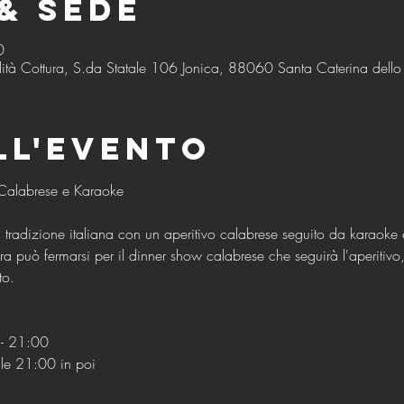
& Sede
0
ità Cottura, S.da Statale 106 Jonica, 88060 Santa Caterina dello I
ll'evento
a tradizione italiana con un aperitivo calabrese seguito da karaok
 può fermarsi per il dinner show calabrese che seguirà l'aperitivo
to.
- 21:00
lle 21:00 in poi