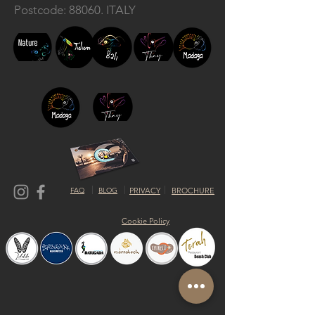
Postcode: 88060. ITALY
FAQ
BLOG
PRIVACY
BROCHURE
Cookie Policy