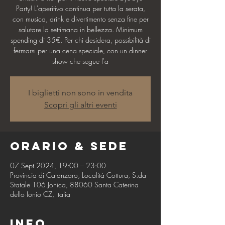
Party! L'aperitivo continua per tutta la serata,
con musica, drink e divertimento senza fine per
salutare la settimana in bellezza. Minimum
spending di 35€. Per chi desidera, possibilità di
fermarsi per una cena speciale, con un dinner
show che segue l'a
I biglietti non sono in vendita
Scopri gli altri eventi
Orario & Sede
07 Sept 2024, 19:00 – 23:00
Provincia di Catanzaro, Località Cottura, S.da
Statale 106 Jonica, 88060 Santa Caterina
dello Ionio CZ, Italia
Info