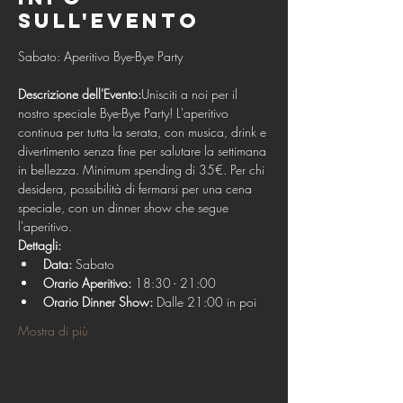
sull'evento
Descrizione dell'Evento:
Unisciti a noi per il 
nostro speciale Bye-Bye Party! L'aperitivo 
continua per tutta la serata, con musica, drink e 
divertimento senza fine per salutare la settimana 
in bellezza. Minimum spending di 35€. Per chi 
desidera, possibilità di fermarsi per una cena 
speciale, con un dinner show che segue 
l'aperitivo.
Dettagli:
Data:
 Sabato
Orario Aperitivo:
 18:30 - 21:00
Orario Dinner Show:
 Dalle 21:00 in poi
Mostra di più