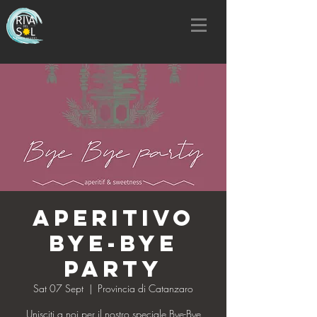
Aperitivo
Bye-Bye
Party
Sat 07 Sept
  |  
Provincia di Catanzaro
Unisciti a noi per il nostro speciale Bye-Bye