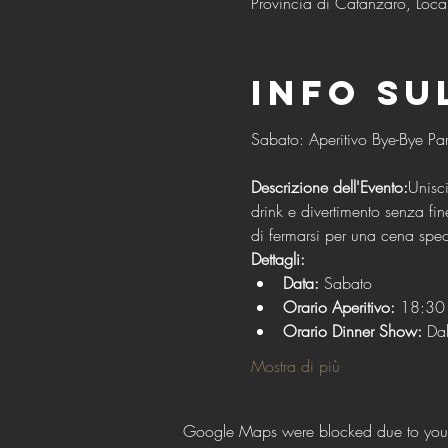
Provincia di Catanzaro, Local
Info su
Descrizione dell'Evento:
Unisci
drink e divertimento senza fi
di fermarsi per una cena spec
Dettagli:
Data:
 Sabato
Orario Aperitivo:
 18:30 
Orario Dinner Show:
 Da
Mostra di più
Google Maps were blocked due to your A