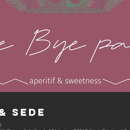
& Sede
0