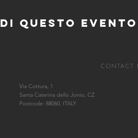
di questo evento
CONTACT 
Via Cottura, 1
Santa Caterina dello Jonio, CZ
Postcode: 88060. ITALY