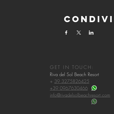
Condivi
GET IN TOUCH:
Riva del Sol Beach Resort
+
39 3275826425
+39 0967630466
info@rivadelsolbeachresort.com