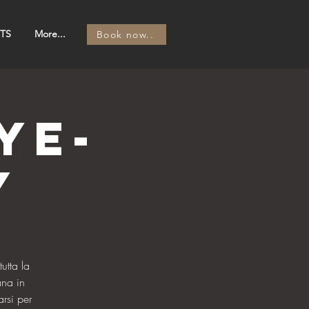
TS
More...
Book now..
ye-
y
utta la
ana in
rsi per