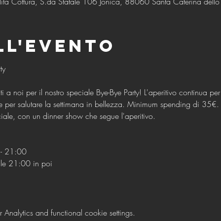
ità Cottura, S.da Statale 106 Jonica, 88060 Santa Caterina dello I
ll'evento
ti a noi per il nostro speciale Bye-Bye Party! L'aperitivo continua per
ne per salutare la settimana in bellezza. Minimum spending di 35€. P
iale, con un dinner show che segue l'aperitivo.
- 21:00
lle 21:00 in poi
nalytics and functional cookie settings.