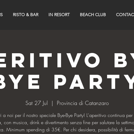
S
RISTO & BAR
IN RESORT
BEACH CLUB
CONTAC
eritivo B
Bye Part
Sat 27 Jul
  |  
Provincia di Catanzaro
ti a noi per il nostro speciale Bye-Bye Party! L'aperitivo continua per t
a, con musica, drink e divertimento senza fine per salutare la settim
za. Minimum spending di 35€. Per chi desidera, possibilità di ferma