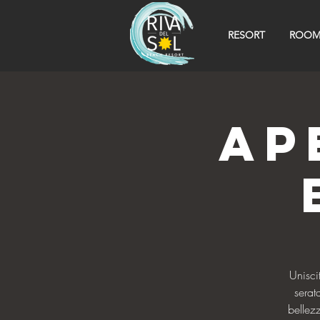
RESORT
ROOM
Ap
Unisci
serat
bellez