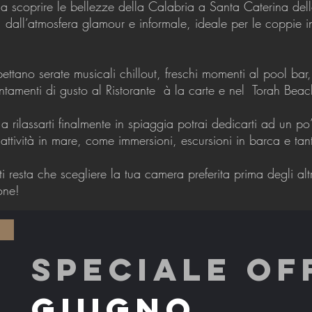
 a scoprire le bellezze della Calabria a Santa Caterina dello
 dall’atmosfera glamour e informale, ideale per le coppie i
pettano serate musicali chillout, freschi momenti al pool b
tamenti di gusto al Ristorante à la carte e nel Torah Bea
 a rilassarti finalmente in spiaggia potrai dedicarti ad un p
 attività in mare, come immersioni, escursioni in barca e tant
i resta che scegliere la tua camera preferita prima degli altri
one!
SPECIALE OF
GIUGNO