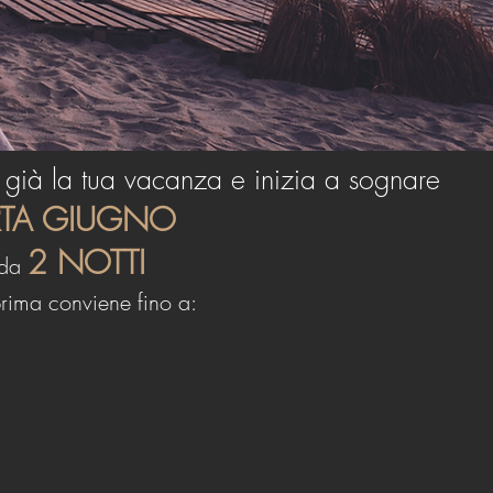
 già la tua vacanza e inizia a sognare
RTA GIUGNO
2 NOTTI
 da
p
rima con
viene fino a: