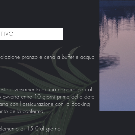
NTIVO
colazio
ne pranzo e cena a buffet e acqua
esto il versamento di una caparra pari al
o avverrà entro 10 giorni prima della data
parra con l'assicurazione con la Booking
mento della conferma.
plemento di 15 € al giorno