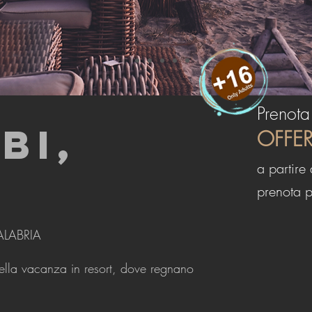
Prenota
BI,
OFFE
a partire
prenota 
LABRIA
bella vacanza in resort, dove regnano