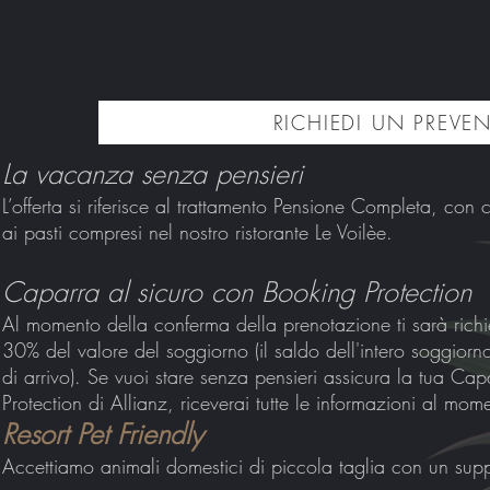
RICHIEDI UN PREVE
La vacanza senza pensieri
L’offerta si riferisce al trattamento Pensione Completa, con 
ai pasti compresi nel nostro ristorante Le Voilèe.
Caparra al sicuro con Booking Protection
Al momento della conferma della prenotazione ti sarà richi
30% del valore del soggiorno (il saldo dell'intero soggiorn
di arrivo). Se vuoi stare senza pensieri assicura la tua Ca
Protection di Allianz, riceverai tutte le informazioni al mo
Resort Pet Friendly
Accettiamo animali domestici di piccola taglia co
n un sup