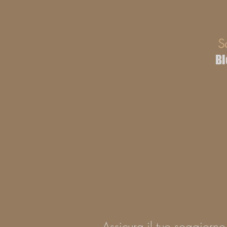
S
Bl
Assicura il tuo soggiorno