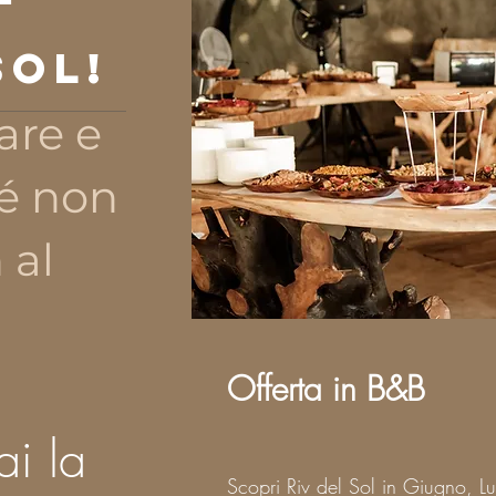
Sol!
are e
hé non
 al
Offerta in B&B
ai la
Scopri Riv del Sol in Giugno, Lu