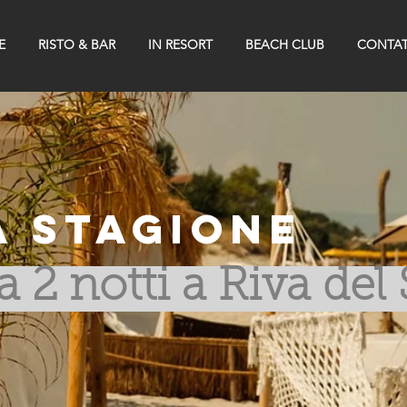
E
RISTO & BAR
IN RESORT
BEACH CLUB
CONTAT
a Stagione
2 notti a Riva del S