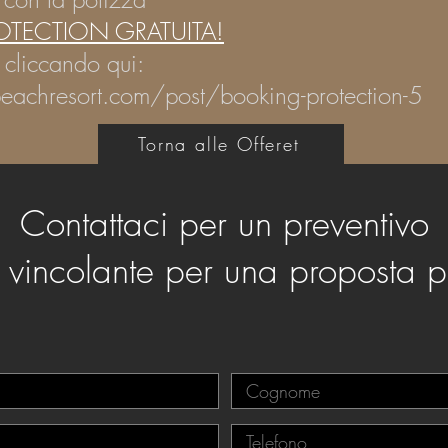
OTECTION GRATUITA!
i cliccando qui:
eachresort.com/post/booking-protection-5
Torna alle Offeret
Contattaci per un preventivo
n vincolante per una proposta p