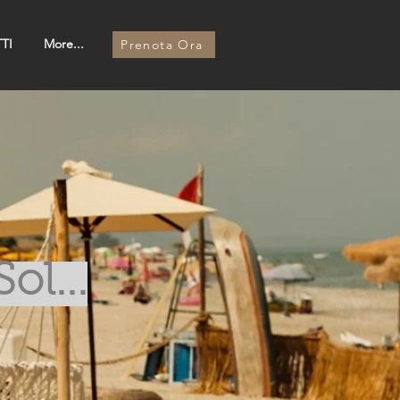
TI
More...
Prenota Ora
ol...