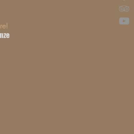
re!
anze