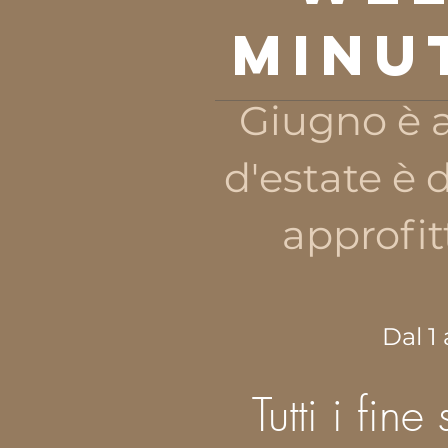
MINU
Giugno è a
d'estate è 
approfit
Dal 1 
Tutti i fin