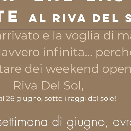
TE
al Riva del 
rrivato e la voglia di m
davvero infinita… perc
tare dei weekend open
Riva Del Sol,
al 26 giugno, sotto i raggi del sole!
e settimana di giugno, avr