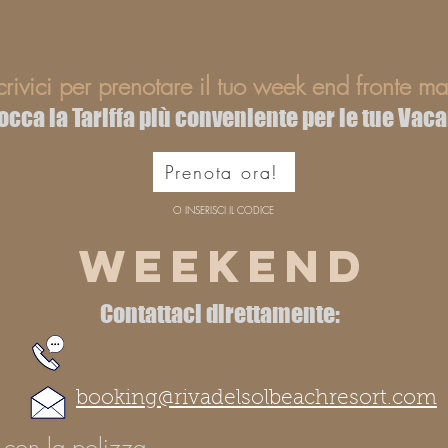
crivici per prenotare il tuo week end fronte ma
occa la Tariffa più conveniente per le tue Vac
Prenota ora!
O INSERISCI IL CODICE
WEEKEND
Contattaci direttamente:
+39 0967 227389
booking@rivadelsolbeachresort.com
 con la polizza