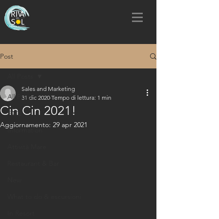
Post
All Posts
Sales and Marketing
All Posts
31 dic 2020
Tempo di lettura: 1 min
Cin Cin 2021!
FAQ
Aggiornamento:
29 apr 2021
Information
Attività Mare
Restaurant & Bar
New
What to do & escursioni
In Resort