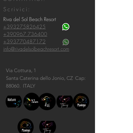
Scrivici:
Riva del Sol Beach Resort
+393275826425
+390967 736400
+393770487172
info@rivadelsolbeachresort.com
Via Cottura, 1
Santa Caterina dello Jonio, CZ
Cap:
88060. ITALY