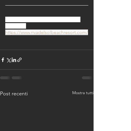
keep in touch, sogna la tua vacanza!
clicca qui
https://www.rivadelsolbeachresort.com/
Mostra tutti
Post recenti