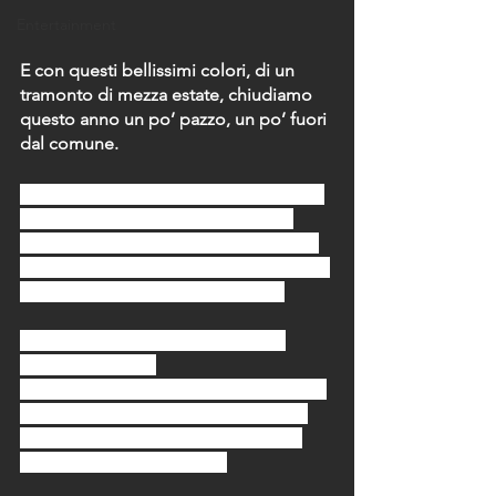
Entertainment
E con questi bellissimi colori, di un 
tramonto di mezza estate, chiudiamo 
questo anno un po’ pazzo, un po’ fuori 
dal comune.
Con l’augurio che l’anno venturo porti 
serenità a tutti noi, per terminare il 
vecchio e dare il
 Benvenuto al nuovo
, 
brindiamo insieme (virtualmente) oggi, 
per poterlo fare domani insieme. 
E nel frattempo, sognamo un po’ 
l’estate che verrà.
Questo e molti altri sono gli spettacoli 
che ti aspettano ogni giorno al calar 
del sole nel nostro resort affacciato 
sullo splendido Mar Ionio.