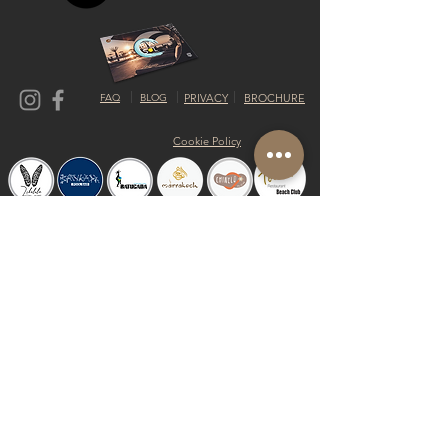
FAQ
BLOG
PRIVACY
BROCHURE
Cookie Policy
© 2019 Riva del Sol Beach Resort
Do Not Sell My Personal Information