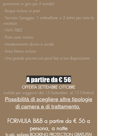
porteremo in giro per il mondo!
- Acqua inclusa ai pasti
- Servizio Spiaggia: 1 ombrellone + 2 lettini per tutta la
vacanza
- Wi-Fi FREE
- Posto auto incluso
- Intrattenimento diurno e serale
- Area fitness inclusa
- Una grande piscina con pool bar a tua disposizione
A partire da € 56
OFFERTA SETTEMBRE OTTOBRE
(valida per soggiorni dal 15 Settembre al 13 Ottobre)
Possibilità di scegliere altre tipologie
di camera e di trattamento.
FORMULA B&B a partire da € 56 a
persona, a notte
In più, polizza BOOKING PROTECTION GRATUITA!