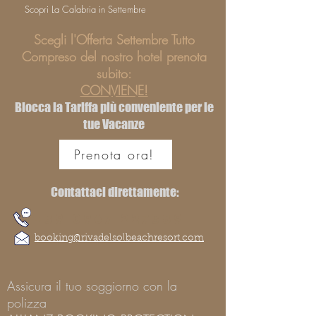
Scopri La Calabria in Settembre
Scegli l'Offerta Settembre Tutto
Compreso del nostro hotel prenota
subito:
CONVIENE!
Blocca la Tariffa più conveniente per le
tue Vacanze
Prenota ora!
Contattaci direttamente:
+39 0967 227389
booking@rivadelsolbeachresort.com
Assicura il tuo soggiorno con la
polizza