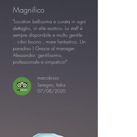
Magnifico
"Location bellissima e curata in ogni
dettaglio, in stile esotico. Lo staff è
sempre disponibile e molto gentile
.. cibo buono , mare fantastico. Un
paradiso ! Grazie al manager
Alessandro: gentilissimo,
professionale e simpatico!"
marcobisso
Seregno, Italia
07/08/2020