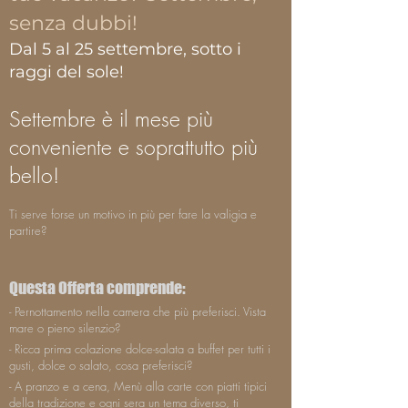
senza dubbi!
Dal 5 al 25 settembre, sotto i
raggi del sole!
Settembre è il mese più
conveniente e soprattutto più
bello!
Ti serve forse un motivo in più per fare la valigia e
partire?
Questa Offerta comprende:
- Pernottamento nella camera che più preferisci. Vista
mare o pieno silenzio?
- Ricca prima colazione dolce-salata a buffet per tutti i
gusti, dolce o salato, cosa preferisci?
- A pranzo e a cena, Menù alla carte con piatti tipici
della tradizione e ogni sera un tema diverso, ti