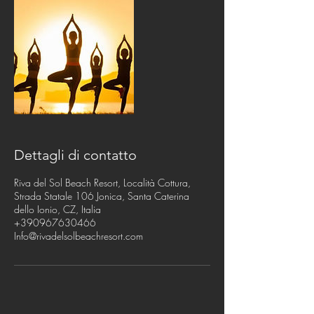
Dettagli di contatto
Riva del Sol Beach Resort, Località Cottura,
Strada Statale 106 Jonica, Santa Caterina
dello Ionio, CZ, Italia
+390967630466
Info@rivadelsolbeachresort.com