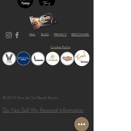
FAQ
BLOG
PRIVACY
BROCHURE
Cookie Policy
© 2019 Riva del Sol Beach Resort
Do Not Sell My Personal Information