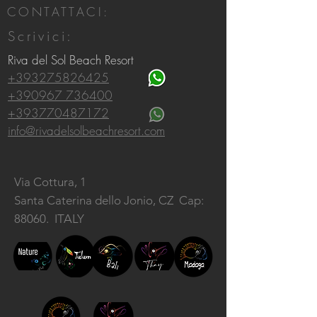
CONTATTACI:
Scrivici:
Riva del Sol Beach Resort
+393275826425
+390967 736400
+393770487172
info@rivadelsolbeachresort.com
Via Cottura, 1
Santa Caterina dello Jonio, CZ
Cap:
88060. ITALY