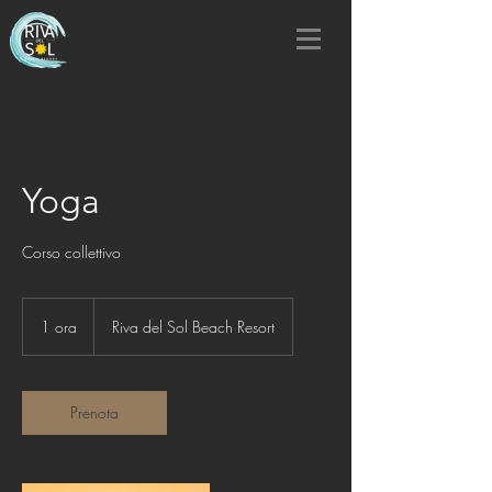
Yoga
Corso collettivo
1 ora
1
Riva del Sol Beach Resort
o
r
Prenota