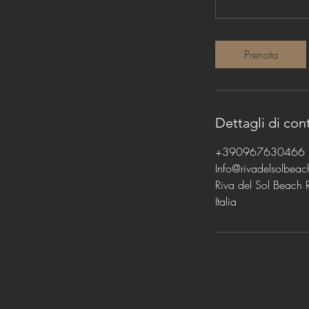
Prenota
Dettagli di con
+390967630466
Info@rivadelsolbeac
Riva del Sol Beach R
Italia