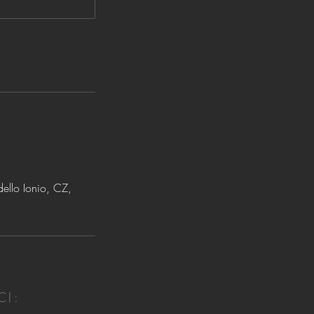
dello Ionio, CZ,
CI: