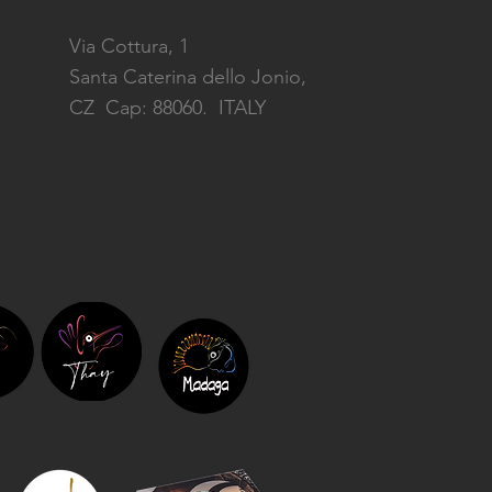
Via Cottura, 1
Santa Caterina dello Jonio,
CZ
Cap: 88060. ITALY