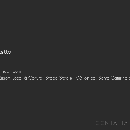
tatto
hresort.com
esort, Località Cottura, Strada Statale 106 Jonica, Santa Caterina 
CONTATTA