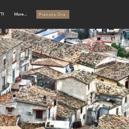
TI
More...
Prenota Ora