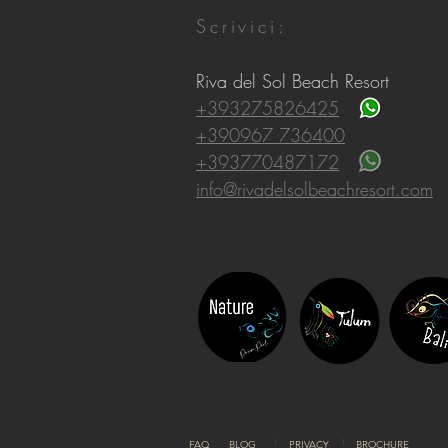
Scrivici:
Riva del Sol Beach Resort
+393275826425
+390967 736400
+393770487172
info@rivadelsolbeachresort.com
FAQ
BLOG
PRIVACY
BROCHURE