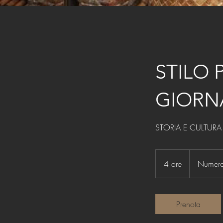
STILO 
GIORN
STORIA E CULTURA
Numero
partecipanti
4 ore
4
Numero 
o
r
e
Prenota