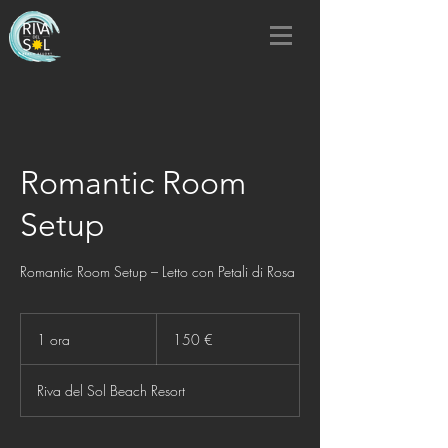
Romantic Room
Setup
Romantic Room Setup – Letto con Petali di Rosa
150
euro
1 ora
1
150 €
o
r
Riva del Sol Beach Resort