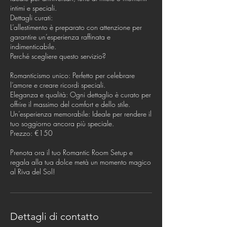
intimi e speciali.
Dettagli curati:
L’allestimento è preparato con attenzione per
garantire un’esperienza raffinata e
indimenticabile.
Perché scegliere questo servizio?
Romanticismo unico: Perfetto per celebrare
l’amore e creare ricordi speciali.
Eleganza e qualità: Ogni dettaglio è curato per
offrire il massimo del comfort e dello stile.
Un’esperienza memorabile: Ideale per rendere il
tuo soggiorno ancora più speciale.
Prezzo: €150
Prenota ora il tuo Romantic Room Setup e
regala alla tua dolce metà un momento magico
al Riva del Sol!
Dettagli di contatto