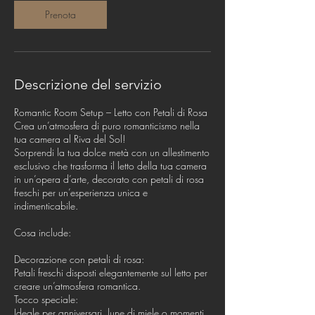
Prenota
Descrizione del servizio
Romantic Room Setup – Letto con Petali di Rosa
Crea un’atmosfera di puro romanticismo nella
tua camera al Riva del Sol!
Sorprendi la tua dolce metà con un allestimento
esclusivo che trasforma il letto della tua camera
in un’opera d’arte, decorato con petali di rosa
freschi per un’esperienza unica e
indimenticabile.
Cosa include:
Decorazione con petali di rosa:
Petali freschi disposti elegantemente sul letto per
creare un’atmosfera romantica.
Tocco speciale:
Ideale per anniversari, lune di miele o momenti