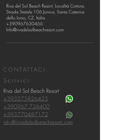
Riva del Sol Beach Resort, Località Cottura,
Strada Statale 106 Jonica, Santa Caterina
dello Ionio, CZ, Italia
+390967630466
Info@rivadelsolbeachresort.com
CONTATTACI:
Scrivici:
Riva del Sol Beach Resort
+393275826425
+390967 736400
+393770487172
info@rivadelsolbeachresort.com