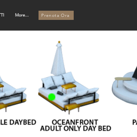
TI
More...
Prenota Ora