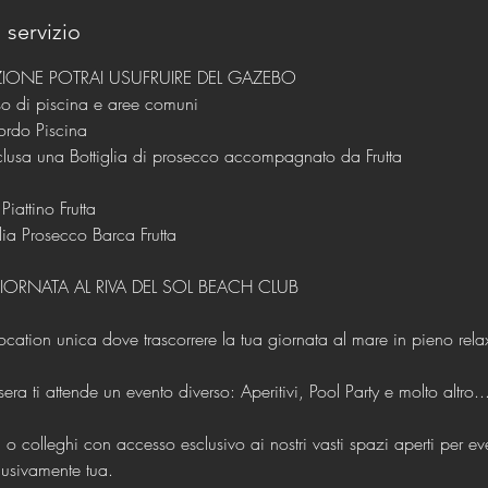
 servizio
ONE POTRAI USUFRUIRE DEL GAZEBO
o di piscina e aree comuni
ordo Piscina
lusa una Bottiglia di prosecco accompagnato da Frutta
iattino Frutta
lia Prosecco Barca Frutta
ORNATA AL RIVA DEL SOL BEACH CLUB
cation unica dove trascorrere la tua giornata al mare in pieno rela
era ti attende un evento diverso: Aperitivi, Pool Party e molto altro..
i o colleghi con accesso esclusivo ai nostri vasti spazi aperti per ev
lusivamente tua.