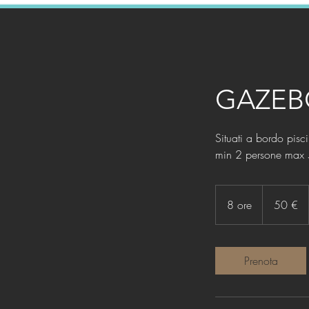
GAZEBO
Situati a bordo pisci
min 2 persone max 
50
euro
8 ore
8
50 €
o
r
e
Prenota