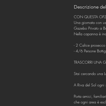
Descrizione del
CON QUESTA OPZI
Una giornata con us
Gazebo Privato a B
Nella capanna è inc
- 2 Calice prosecco P
- 4/6 Persone Bottig
TRASCORRI UNA GI
Stai cercando una Lo
A Riva del Sol ogni s
Porta amici, familiar
che ogni area è esc