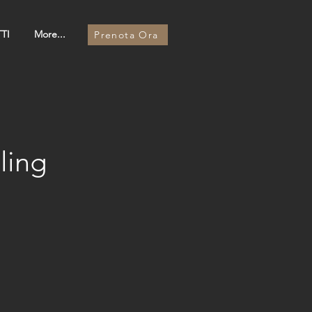
TI
More...
Prenota Ora
ling