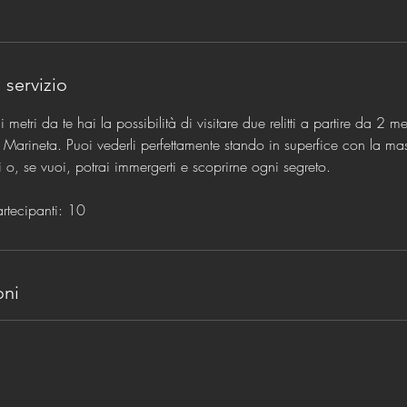
 servizio
etri da te hai la possibilità di visitare due relitti a partire da 2 met
 Marineta. Puoi vederli perfettamente stando in superfice con la m
, se vuoi, potrai immergerti e scoprirne ogni segreto.
tecipanti: 10
oni