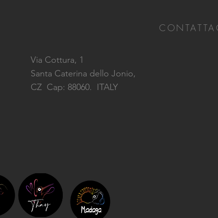
CONTATTA
Via Cottura, 1
Santa Caterina dello Jonio,
CZ
Cap: 88060. ITALY