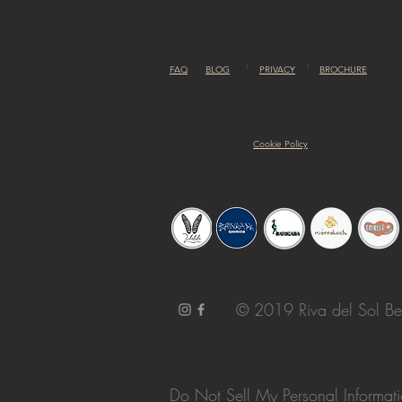
FAQ
BLOG
PRIVACY
BROCHURE
Cookie Policy
© 2019 Riva del Sol Be
Do Not Sell My Personal Informat