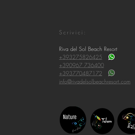
Scrivici:
Riva del Sol Beach Resort
+393275826425
+390967 736400
+393770487172
info@rivadelsolbeachresort.com