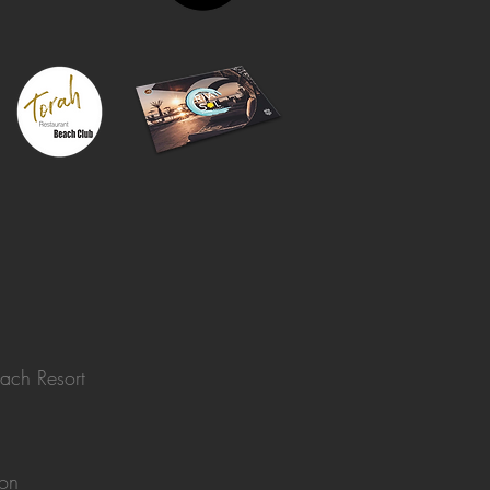
ach Resort
ion