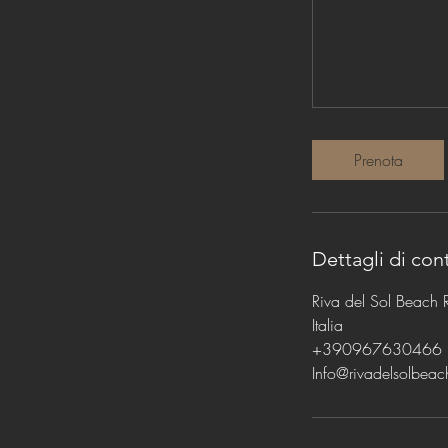
Prenota
Dettagli di con
Riva del Sol Beach R
Italia
+390967630466
Info@rivadelsolbeac