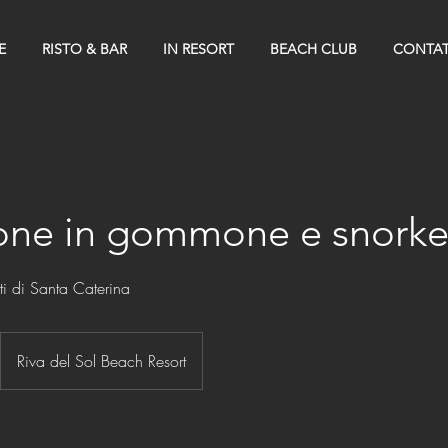
E
RISTO & BAR
IN RESORT
BEACH CLUB
CONTAT
one in gommone e snorke
itti di Santa Caterina
Riva del Sol Beach Resort