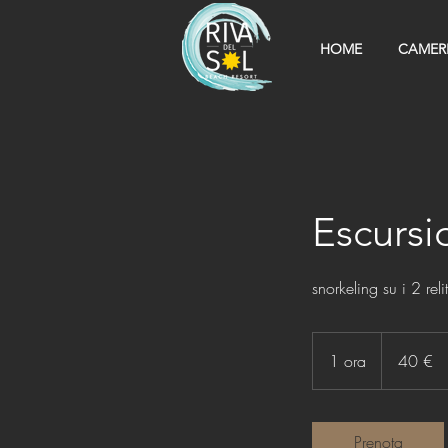
HOME
CAMER
Escursi
snorkeling su i 2 rel
40
euro
1 ora
1
40 €
o
r
Prenota