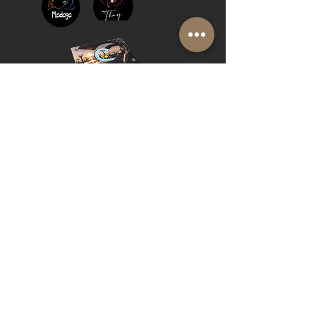
FAQ
BLOG
PRIVACY
BROCHURE
Cookie Policy
© 2019 Riva del Sol Beach Resort
Do Not Sell My Personal Information