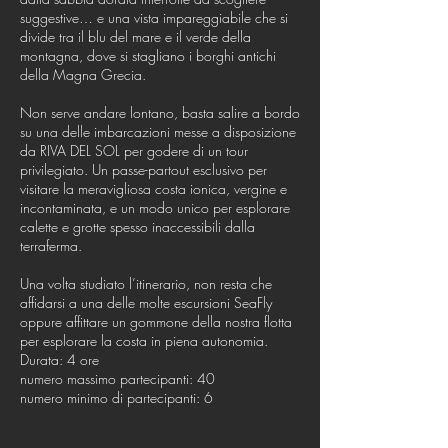
suggestive… e una vista impareggiabile che si
divide tra il blu del mare e il verde della
montagna, dove si stagliano i borghi antichi
della Magna Grecia.
Non serve andare lontano, basta salire a bordo
su una delle imbarcazioni messe a disposizione
da RIVA DEL SOL per godere di un tour
privilegiato. Un passe-partout esclusivo per
visitare la meravigliosa costa ionica, vergine e
incontaminata, e un modo unico per esplorare
calette e grotte spesso inaccessibili dalla
terraferma.
Una volta studiato l’itinerario, non resta che
affidarsi a una delle molte escursioni SeaFly
oppure affittare un gommone della nostra flotta
per esplorare la costa in piena autonomia.
Durata: 4 ore
numero massimo partecipanti: 40
numero minimo di partecipanti: 6