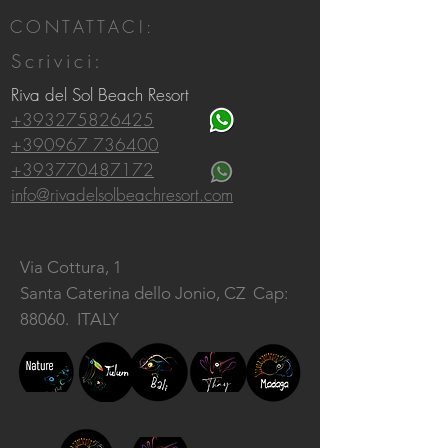
CONTATTACI:
Scrivici:
Riva del Sol Beach Resort
+393275826425
+390967 736400
+393770487172
info@rivadelsolbeachresort.com
Via Cottura, 1
Santa Caterina dello Jonio, CZ
Cap:
88060. ITALY