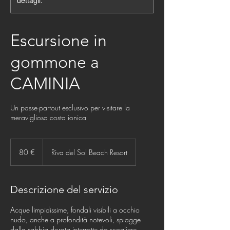
dettagli.
Escursione in
gommone a
CAMINIA
Un passe-partout esclusivo per visitare la
meravigliosa costa ionica
80
euro
80 €
Riva del Sol Beach Resort
Descrizione del servizio
Acque limpidissime, fondali visibili a occhio
nudo, anche a profondità notevoli, spiagge
dalla sabbia dorata interrotte da scogliere