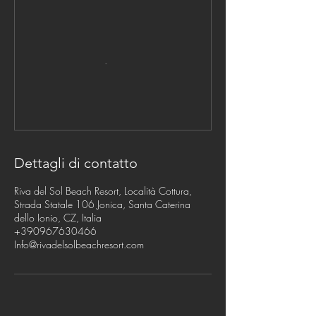
Dettagli di contatto
Riva del Sol Beach Resort, Località Cottura,
Strada Statale 106 Jonica, Santa Caterina
dello Ionio, CZ, Italia
+390967630466
Info@rivadelsolbeachresort.com