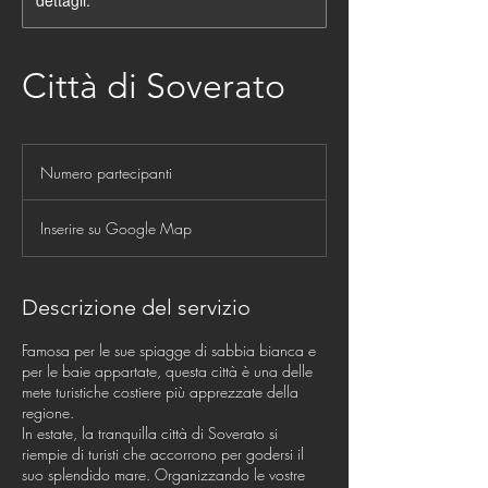
dettagli.
Città di Soverato
Numero
partecipanti
Numero partecipanti
Inserire su Google Map
Descrizione del servizio
Famosa per le sue spiagge di sabbia bianca e
per le baie appartate, questa città è una delle
mete turistiche costiere più apprezzate della
regione.
In estate, la tranquilla città di Soverato si
riempie di turisti che accorrono per godersi il
suo splendido mare. Organizzando le vostre