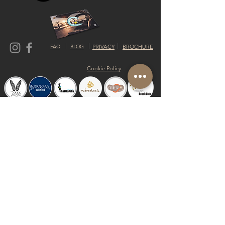
FAQ
BLOG
PRIVACY
BROCHURE
Cookie Policy
© 2019 Riva del Sol Beach Resort
Do Not Sell My Personal Information