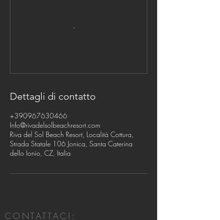
Dettagli di contatto
+390967630466
Info@rivadelsolbeachresort.com
Riva del Sol Beach Resort, Località Cottura,
Strada Statale 106 Jonica, Santa Caterina
dello Ionio, CZ, Italia
CONTATTACI: