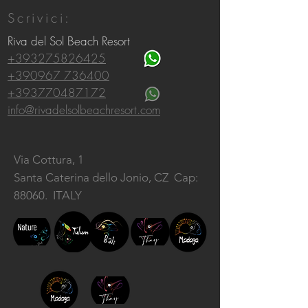
Scrivici:
Riva del Sol Beach Resort
+393275826425
+390967 736400
+393770487172
info@rivadelsolbeachresort.com
Via Cottura, 1
Santa Caterina dello Jonio, CZ
Cap:
88060. ITALY