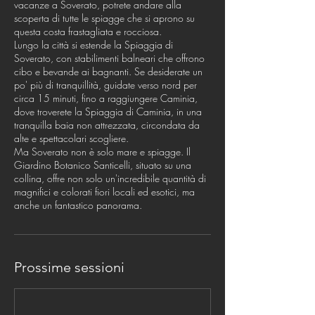
vacanze a Soverato, potrete andare alla
scoperta di tutte le spiagge che si aprono su
questa costa frastagliata e rocciosa.
Lungo la città si estende la Spiaggia di
Soverato, con stabilimenti balneari che offrono
cibo e bevande ai bagnanti. Se desiderate un
po' più di tranquillità, guidate verso nord per
circa 15 minuti, fino a raggiungere Caminia,
dove troverete la Spiaggia di Caminia, in una
tranquilla baia non attrezzata, circondata da
alte e spettacolari scogliere.
Ma Soverato non è solo mare e spiagge. Il
Giardino Botanico Santicelli, situato su una
collina, offre non solo un'incredibile quantità di
magnifici e colorati fiori locali ed esotici, ma
anche un fantastico panorama.
Prossime sessioni