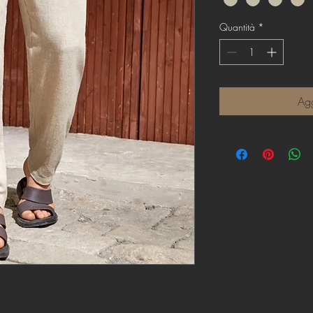
Quantità
*
Agg