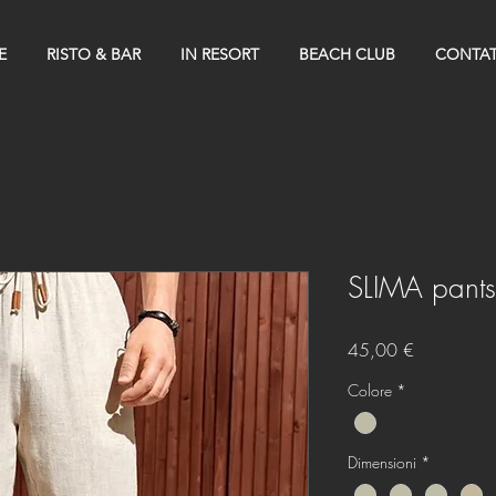
E
RISTO & BAR
IN RESORT
BEACH CLUB
CONTAT
SLIMA pants
Prezzo
45,00 €
Colore
*
Dimensioni
*