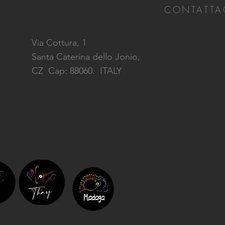
CONTATTA
Via Cottura, 1
Santa Caterina dello Jonio,
CZ
Cap: 88060. ITALY