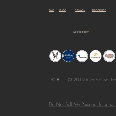
FAQ
BLOG
PRIVACY
BROCHURE
Cookie Policy
© 2019 Riva del Sol Be
Do Not Sell My Personal Informat