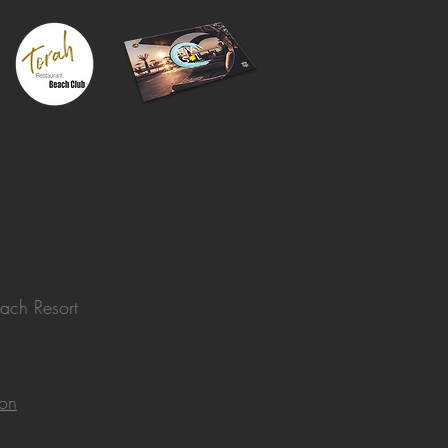
ach Resort
ion