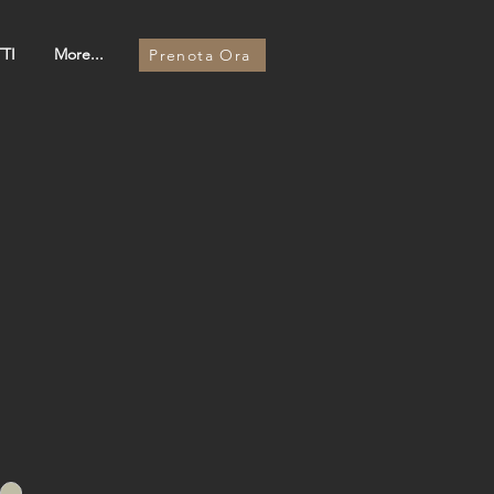
TI
More...
Prenota Ora