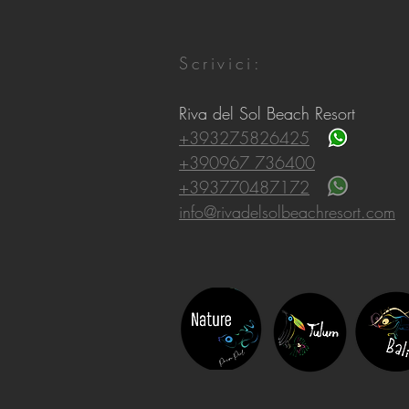
Scrivici:
Riva del Sol Beach Resort
+393275826425
+390967 736400
+393770487172
info@rivadelsolbeachresort.com