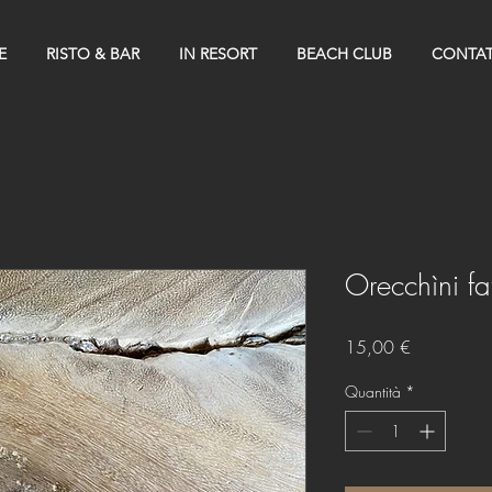
E
RISTO & BAR
IN RESORT
BEACH CLUB
CONTAT
Orecchìni fa
Prezzo
15,00 €
Quantità
*