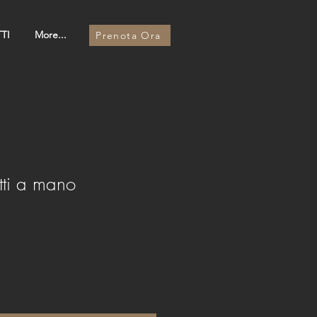
TI
More...
Prenota Ora
tti a mano