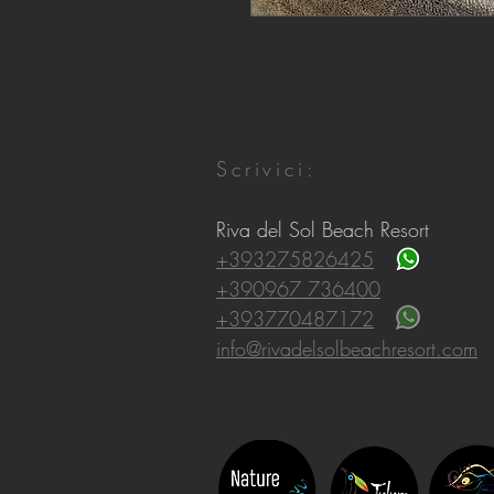
Scrivici:
Riva del Sol Beach Resort
+393275826425
+390967 736400
+393770487172
info@rivadelsolbeachresort.com